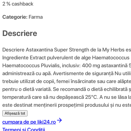
2 %
cashback
Categorie:
Farma
Descriere
Descriere Astaxantina Super Strength de la My Herbs est
Ingrediente Extract pulverulent de alge Haematococcus Pl
Haematococcus Pluvialis, inclusiv: 400 mg astaxantină 5
administrează cu apă. Avertismente de siguranță Nu utiliz
trebuie utilizat de copii, femei însărcinate sau care alăp
pentru o dietă variată. Se recomandă o dietă echilibrată și
temperatură care să nu depășească 25°C. A nu se lăsa la î
este destinat menținerii prospețimii produsului și nu est
Afișează tot
cumpara de pe
liki24.ro
Termeni si Conditii