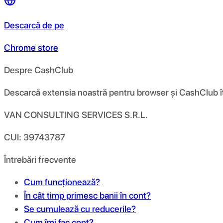
Descarcă de pe
Chrome store
Despre CashClub
Descarcă extensia noastră pentru browser și CashClub îți d
VAN CONSULTING SERVICES S.R.L.
CUI: 39743787
Întrebări frecvente
Cum funcționează?
În cât timp primesc banii în cont?
Se cumulează cu reducerile?
Cum îmi fac cont?