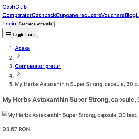
CashClub
Comparator
Cashback
Cupoane reducere
Vouchere
Blog
L
Login
Descarca extensia
Toggle menu
Acasa
Comparator preturi
My Herbs Astaxanthin Super Strong, capsule, 30 b
My Herbs Astaxanthin Super Strong, capsule, 
93.67
RON