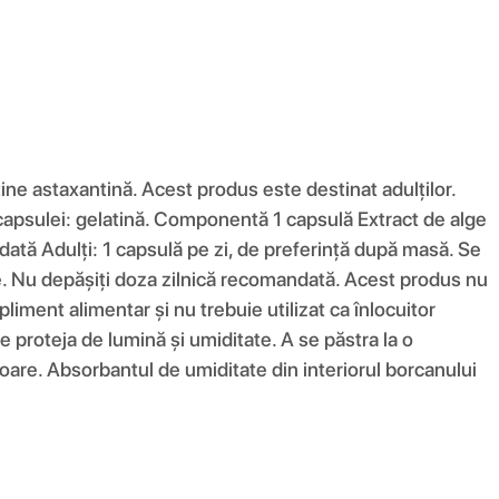
e astaxantină. Acest produs este destinat adulților.
 capsulei: gelatină. Componentă 1 capsulă Extract de alge
ă Adulți: 1 capsulă pe zi, de preferință după masă. Se
te. Nu depășiți doza zilnică recomandată. Acest produs nu
iment alimentar și nu trebuie utilizat ca înlocuitor
se proteja de lumină și umiditate. A se păstra la o
oare. Absorbantul de umiditate din interiorul borcanului