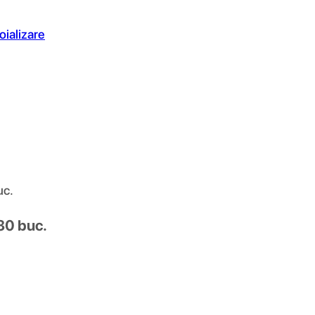
oializare
uc.
30 buc.