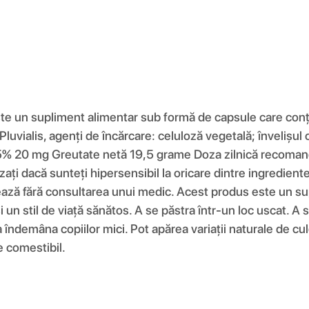
e un supliment alimentar sub formă de capsule care conțin
uvialis, agenți de încărcare: celuloză vegetală; învelișul
% 20 mg Greutate netă 19,5 grame Doza zilnică recomandat
ați dacă sunteți hipersensibil la oricare dintre ingredien
tează fără consultarea unui medic. Acest produs este un supl
 un stil de viață sănătos. A se păstra într-un loc uscat. A 
ndemâna copiilor mici. Pot apărea variații naturale de cul
e comestibil.