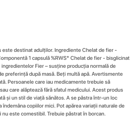
ste destinat adulților. Ingrediente Chelat de fier -
nă. Componentă 1 capsulă %RWS* Chelat de fier - bisglicinat
e ingredientelor Fier – susține producția normală de
, de preferință după masă. Beți multă apă. Avertismente
ndată. Persoanele care iau medicamente trebuie să
e sau care alăptează fără sfatul medicului. Acest produs
ă și un stil de viață sănătos. A se păstra într-un loc
 îndemâna copiilor mici. Pot apărea variații naturale de
 nu este comestibil. Trebuie păstrat în borcan.