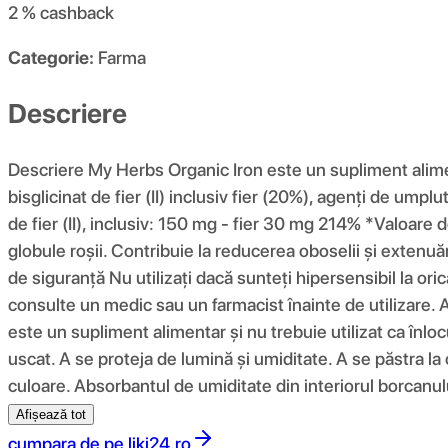
2 %
cashback
Categorie:
Farma
Descriere
Descriere My Herbs Organic Iron este un supliment alimen
bisglicinat de fier (II) inclusiv fier (20%), agenți de um
de fier (II), inclusiv: 150 mg - fier 30 mg 214% *Valoare
globule roșii. Contribuie la reducerea oboselii și extenu
de siguranță Nu utilizați dacă sunteți hipersensibil la o
consulte un medic sau un farmacist înainte de utilizare. 
este un supliment alimentar și nu trebuie utilizat ca înloc
uscat. A se proteja de lumină și umiditate. A se păstra l
culoare. Absorbantul de umiditate din interiorul borcanul
Afișează tot
cumpara de pe
liki24.ro