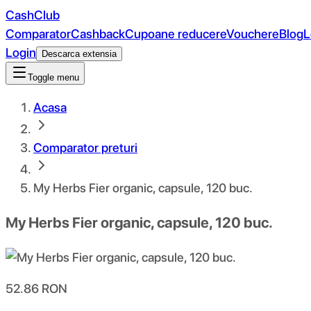
CashClub
Comparator
Cashback
Cupoane reducere
Vouchere
Blog
L
Login
Descarca extensia
Toggle menu
Acasa
Comparator preturi
My Herbs Fier organic, capsule, 120 buc.
My Herbs Fier organic, capsule, 120 buc.
52.86
RON