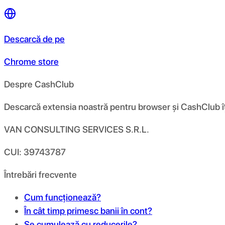
Descarcă de pe
Chrome store
Despre CashClub
Descarcă extensia noastră pentru browser și CashClub îți d
VAN CONSULTING SERVICES S.R.L.
CUI: 39743787
Întrebări frecvente
Cum funcționează?
În cât timp primesc banii în cont?
Se cumulează cu reducerile?