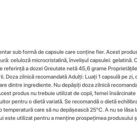
tar sub formă de capsule care conține fier. Acest produs e
plutură: celuloză microcristalină, învelișul capsulei: gelati
 de referință a dozei Greutate netă 45,6 grame Proprietățil
ării. Doza zilnică recomandată Adulți: Luați 1 capsulă pe zi
ricare dintre ingrediente. Nu depășiți doza zilnică recoma
Acest produs nu trebuie utilizat de copii, femei însărcinat
uitor pentru o dietă variată. Se recomandă o dietă echilibrat
a o temperatură care să nu depășească 25°C. A nu se lăsa la
ui este utilizat pentru a menține prospețimea produsului și