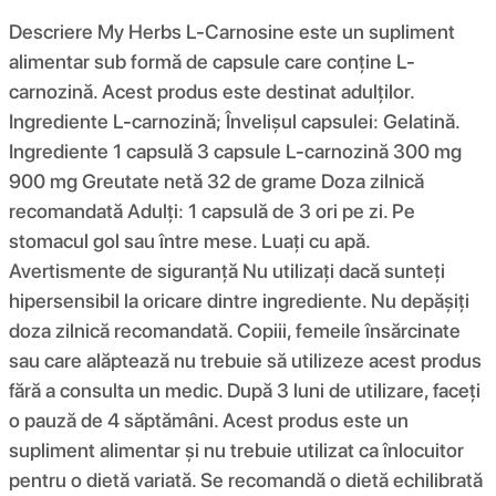
Descriere My Herbs L-Carnosine este un supliment
alimentar sub formă de capsule care conține L-
carnozină. Acest produs este destinat adulților.
Ingrediente L-carnozină; Învelișul capsulei: Gelatină.
Ingrediente 1 capsulă 3 capsule L-carnozină 300 mg
900 mg Greutate netă 32 de grame Doza zilnică
recomandată Adulți: 1 capsulă de 3 ori pe zi. Pe
stomacul gol sau între mese. Luați cu apă.
Avertismente de siguranță Nu utilizați dacă sunteți
hipersensibil la oricare dintre ingrediente. Nu depășiți
doza zilnică recomandată. Copiii, femeile însărcinate
sau care alăptează nu trebuie să utilizeze acest produs
fără a consulta un medic. După 3 luni de utilizare, faceți
o pauză de 4 săptămâni. Acest produs este un
supliment alimentar și nu trebuie utilizat ca înlocuitor
pentru o dietă variată. Se recomandă o dietă echilibrată