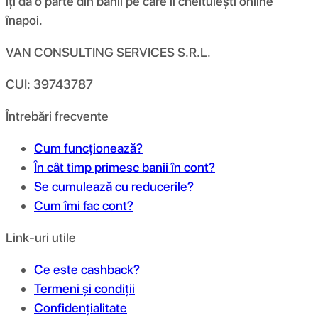
îți dă o parte din banii pe care îi cheltuiești online
înapoi.
VAN CONSULTING SERVICES S.R.L.
CUI: 39743787
Întrebări frecvente
Cum funcționează?
În cât timp primesc banii în cont?
Se cumulează cu reducerile?
Cum îmi fac cont?
Link-uri utile
Ce este cashback?
Termeni și condiții
Confidențialitate