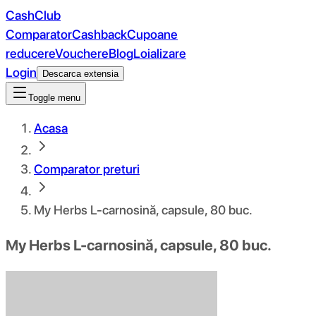
CashClub
Comparator
Cashback
Cupoane
reducere
Vouchere
Blog
Loializare
Login
Descarca extensia
Toggle menu
Acasa
Comparator preturi
My Herbs L-carnosină, capsule, 80 buc.
My Herbs L-carnosină, capsule, 80 buc.