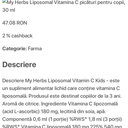
47.08
RON
2 %
cashback
Categorie:
Farma
Descriere
Descriere My Herbs Liposomal Vitamin C Kids - este
un supliment alimentar lichid care conține vitamina C
liposomală. Produsul este destinat copiilor de la 3 ani.
Aromă de citrice. Ingrediente Vitamina C lipozomală
(acid L-ascorbic) 180 mg, lecitină din soia, apă.
Componentă 0,6 ml (1 porție) %RWS* 1,8 ml (3 porții)
%RWS* Vitamina C liposomală 180 mg 225% 540 mg