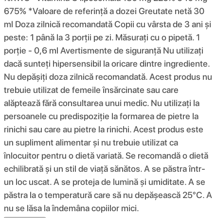
675% *Valoare de referință a dozei Greutate netă 30
ml Doza zilnică recomandată Copii cu vârsta de 3 ani și
peste: 1 până la 3 porții pe zi. Măsurați cu o pipetă. 1
porție - 0,6 ml Avertismente de siguranță Nu utilizați
dacă sunteți hipersensibil la oricare dintre ingrediente.
Nu depășiți doza zilnică recomandată. Acest produs nu
trebuie utilizat de femeile însărcinate sau care
alăptează fără consultarea unui medic. Nu utilizați la
persoanele cu predispoziție la formarea de pietre la
rinichi sau care au pietre la rinichi. Acest produs este
un supliment alimentar și nu trebuie utilizat ca
înlocuitor pentru o dietă variată. Se recomandă o dietă
echilibrată și un stil de viață sănătos. A se păstra într-
un loc uscat. A se proteja de lumină și umiditate. A se
păstra la o temperatură care să nu depășească 25°C. A
nu se lăsa la îndemâna copiilor mici.