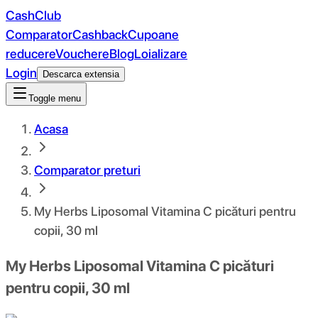
CashClub
Comparator
Cashback
Cupoane
reducere
Vouchere
Blog
Loializare
Login
Descarca extensia
Toggle menu
Acasa
Comparator preturi
My Herbs Liposomal Vitamina C picături pentru
copii, 30 ml
My Herbs Liposomal Vitamina C picături
pentru copii, 30 ml