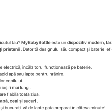
micutul tau?
MyBabyBottle
este un
dispozitiv modern, fără
i prietenii
. Datorită designului său compact și bateriei efi
 electrică, încălzitorul funcționează pe baterie.
rapid apă sau lapte pentru hrănire.
or copilului.
ieșiri mai lungi.
re fiabilă toată ziua.
apă, ceai și sucuri
.
ul și bucurați-vă de lapte gata preparat în câteva minute!