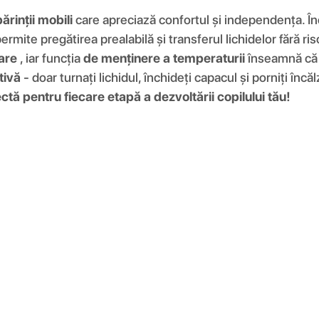
ărinții mobili
care apreciază confortul și independența. Înc
ermite pregătirea prealabilă și transferul lichidelor fără ri
care
, iar funcția
de menținere a temperaturii
înseamnă că l
tivă
- doar turnați lichidul, închideți capacul și porniți î
tă pentru fiecare etapă a dezvoltării copilului tău!