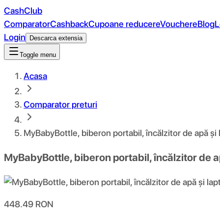
CashClub
Comparator
Cashback
Cupoane reducere
Vouchere
Blog
L
Login
Descarca extensia
Toggle menu
Acasa
Comparator preturi
MyBabyBottle, biberon portabil, încălzitor de apă și
MyBabyBottle, biberon portabil, încălzitor de a
448.49
RON