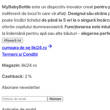
MyBabyBottle
este un dispozitiv inovator creat
pentru p
indiferent de locul în care vă aflați.
Designul său strâns
p
poate încălzi lichidul
de până la 5 ori la o singură încăr
oferite copilului dumneavoastră.
Funcționarea este intui
la îndemână pentru apă sau alte băuturi -
alegerea perfec
Afișează tot
cumpara de pe
liki24.ro
Termeni si Conditii
Magazin:
liki24.ro
Cashback:
2 %
Abonare newsletter
Abonare
Aplicație de mobil