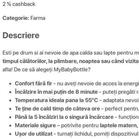
2 %
cashback
Categorie:
Farma
Descriere
Esti pe drum si ai nevoie de apa calda sau lapte pentru 
timpul călătoriilor, la plimbare, noaptea sau când vizitaț
afla! De ce să alegeți MyBabyBottle?
Confort fără fir
- nu aveți nevoie de acces la energie
Încălzire în mai puțin de 8 minute
- puteți pregăti 
Temperatura ideala pana la 55°C
- adaptata nevoil
Te ține de cald timp de câteva ore
- perfect pentru 
Până la 5 încălziri la o singură încărcare
- funcționa
Materiale sigure
– potrivite pentru
laptele matern, 
Ușor de utilizat
- turnați lichidul, porniți dispozitiv