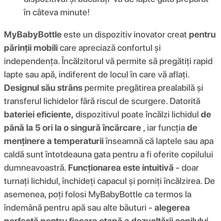
în câteva minute!
MyBabyBottle
este un dispozitiv inovator creat
pentru
părinții mobili
care apreciază confortul și
independența. Încălzitorul vă permite să pregătiți rapid
lapte sau apă, indiferent de locul în care vă aflați.
Designul său strâns
permite pregătirea prealabilă și
transferul lichidelor fără riscul de scurgere. Datorită
bateriei eficiente,
dispozitivul poate încălzi lichidul
de
până la 5 ori la o singură încărcare
, iar funcția
de
menținere a temperaturii
înseamnă că laptele sau apa
caldă sunt întotdeauna gata pentru a fi oferite copilului
dumneavoastră.
Funcționarea este intuitivă
- doar
turnați lichidul, închideți capacul și porniți încălzirea. De
asemenea, poți folosi MyBabyBottle ca termos la
îndemână pentru apă sau alte băuturi -
alegerea
perfectă pentru fiecare etapă a dezvoltării copilului