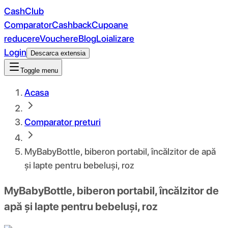
CashClub
Comparator
Cashback
Cupoane
reducere
Vouchere
Blog
Loializare
Login
Descarca extensia
Toggle menu
Acasa
Comparator preturi
MyBabyBottle, biberon portabil, încălzitor de apă
și lapte pentru bebeluși, roz
MyBabyBottle, biberon portabil, încălzitor de
apă și lapte pentru bebeluși, roz