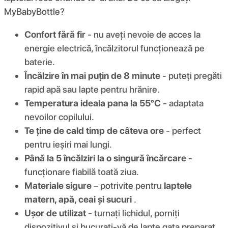
MyBabyBottle?
Confort fără fir
- nu aveți nevoie de acces la
energie electrică, încălzitorul funcționează pe
baterie.
Încălzire în mai puțin de 8 minute
- puteți pregăti
rapid apă sau lapte pentru hrănire.
Temperatura ideala pana la 55°C
- adaptata
nevoilor copilului.
Te ține de cald timp de câteva ore
- perfect
pentru ieșiri mai lungi.
Până la 5 încălziri la o singură încărcare
-
funcționare fiabilă toată ziua.
Materiale sigure
– potrivite pentru
laptele
matern, apă, ceai și sucuri
.
Ușor de utilizat
- turnați lichidul, porniți
dispozitivul și bucurați-vă de lapte gata preparat