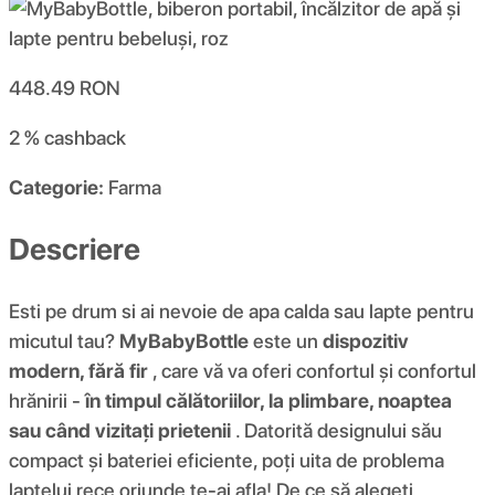
448.49
RON
2 %
cashback
Categorie:
Farma
Descriere
Esti pe drum si ai nevoie de apa calda sau lapte pentru
micutul tau?
MyBabyBottle
este un
dispozitiv
modern, fără fir
, care vă va oferi confortul și confortul
hrănirii -
în timpul călătoriilor, la plimbare, noaptea
sau când vizitați prietenii
. Datorită designului său
compact și bateriei eficiente, poți uita de problema
laptelui rece oriunde te-ai afla! De ce să alegeți