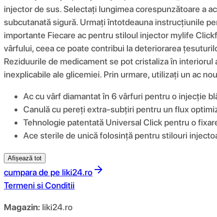
injector de sus. Selectați lungimea corespunzătoare a 
subcutanată sigură. Urmați întotdeauna instrucțiunile pe
importante Fiecare ac pentru stiloul injector mylife Click
vârfului, ceea ce poate contribui la deteriorarea țesuturilo
Reziduurile de medicament se pot cristaliza în interiorul a
inexplicabile ale glicemiei. Prin urmare, utilizați un ac no
Ac cu vârf diamantat în 6 vârfuri pentru o injecție bl
Canulă cu pereți extra-subțiri pentru un flux optimi
Tehnologie patentată Universal Click pentru o fixare 
Ace sterile de unică folosință pentru stilouri injec
Afișează tot
cumpara de pe
liki24.ro
Termeni si Conditii
Magazin:
liki24.ro