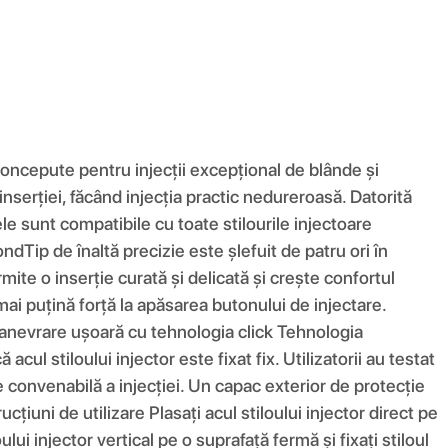
concepute pentru injecții excepțional de blânde și
 inserției, făcând injecția practic nedureroasă. Datorită
e sunt compatibile cu toate stilourile injectoare
dTip de înaltă precizie este șlefuit de patru ori în
mite o inserție curată și delicată și crește confortul
ai puțină forță la apăsarea butonului de injectare.
. Manevrare ușoară cu tehnologia click Tehnologia
ul stiloului injector este fixat fix. Utilizatorii au testat
 convenabilă a injecției. Un capac exterior de protecție
ucțiuni de utilizare Plasați acul stiloului injector direct pe
ului injector vertical pe o suprafață fermă și fixați stiloul