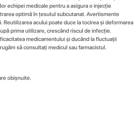
r echipei medicale pentru a asigura o injecție
strarea optimă în țesutul subcutanat. Avertismente
ri. Reutilizarea acului poate duce la tocirea și deformarea
 după prima utilizare, crescând riscul de infecție.
eficacitatea medicamentului și ducând la fluctuații
 vă rugăm să consultați medicul sau farmacistul.
are obișnuite.