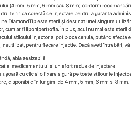
acului (4 mm, 5 mm, 6 mm sau 8 mm) conform recomandărilo
ntru tehnica corectă de injectare pentru a garanta admini
fine DiamondTip este steril și destinat unei singure utiliză
r, cum ar fi lipohipertrofia. În plus, acul nu mai este steril
cului stiloului injector și pot bloca canula, putând afecta 
u, neutilizat, pentru fiecare injecție. Dacă aveți întrebări,
ândă, abia sesizabilă
zat al medicamentului și un efort redus de injectare.
ușoară cu clic și o fixare sigură pe toate stilourile injecto
toare, disponibile în lungimi de 4 mm, 5 mm, 6 mm și 8 mm.