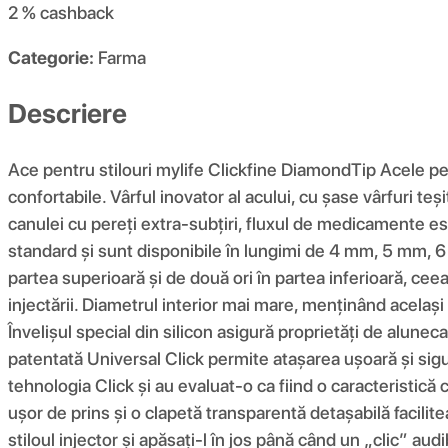
2 %
cashback
Categorie:
Farma
Descriere
Ace pentru stilouri mylife Clickfine DiamondTip Acele pe
confortabile. Vârful inovator al acului, cu șase vârfuri te
canulei cu pereți extra-subțiri, fluxul de medicamente es
standard și sunt disponibile în lungimi de 4 mm, 5 mm, 6 m
partea superioară și de două ori în partea inferioară, ceea 
injectării. Diametrul interior mai mare, menținând același
Învelișul special din silicon asigură proprietăți de alune
patentată Universal Click permite atașarea ușoară și sigură 
tehnologia Click și au evaluat-o ca fiind o caracteristic
ușor de prins și o clapetă transparentă detașabilă faciliteaz
stiloul injector și apăsați-l în jos până când un „clic” audi