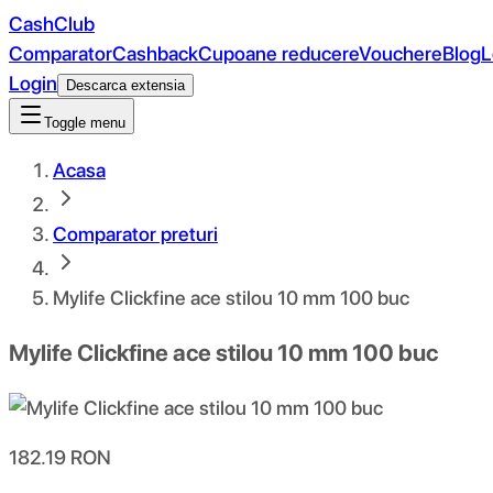
CashClub
Comparator
Cashback
Cupoane reducere
Vouchere
Blog
L
Login
Descarca extensia
Toggle menu
Acasa
Comparator preturi
Mylife Clickfine ace stilou 10 mm 100 buc
Mylife Clickfine ace stilou 10 mm 100 buc
182.19
RON