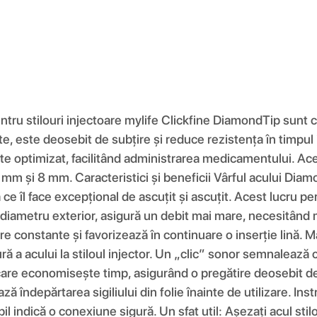
ntru stilouri injectoare mylife Clickfine DiamondTip sunt 
șite, este deosebit de subțire și reduce rezistența în timpul
te optimizat, facilitând administrarea medicamentului. Acel
m și 8 mm. Caracteristici și beneficii Vârful acului Diamon
ce îl face excepțional de ascuțit și ascuțit. Acest lucru per
 diametru exterior, asigură un debit mai mare, necesitând m
care constante și favorizează în continuare o inserție lină
a acului la stiloul injector. Un „clic” sonor semnalează că ac
ă care economisește timp, asigurând o pregătire deosebit de
ă îndepărtarea sigiliului din folie înainte de utilizare. Instr
bil indică o conexiune sigură. Un sfat util: Așezați acul stilo