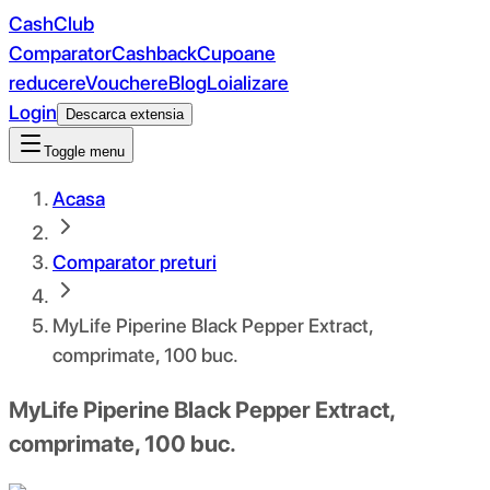
CashClub
Comparator
Cashback
Cupoane
reducere
Vouchere
Blog
Loializare
Login
Descarca extensia
Toggle menu
Acasa
Comparator preturi
MyLife Piperine Black Pepper Extract,
comprimate, 100 buc.
MyLife Piperine Black Pepper Extract,
comprimate, 100 buc.