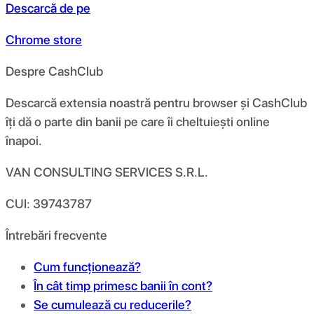
Descarcă de pe
Chrome store
Despre CashClub
Descarcă extensia noastră pentru browser și CashClub
îți dă o parte din banii pe care îi cheltuiești online
înapoi.
VAN CONSULTING SERVICES S.R.L.
CUI: 39743787
Întrebări frecvente
Cum funcționează?
În cât timp primesc banii în cont?
Se cumulează cu reducerile?