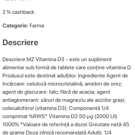
2 %
cashback
Categorie:
Farma
Descriere
Descriere MZ Vitamina D3 - este un supliment
alimentar sub formă de tablete care conține vitamina D.
Produsul este destinat adulților. Ingrediente Agent de
încărcare: celuloză microcristalină; amidon de orez;
agent de glazurare: talc; fibră de acacia; agent
antiaglomerant: săruri de magneziu ale acizilor grași;
colecalciferol (vitamina D3). Componentă 1/4
comprimat %RWS* Vitamina D3 50 µg (2000 UI)
1000% *Valoare de referință a dozei Greutate netă 45
de grame Doza zilnică recomandată Adulți: 1/4