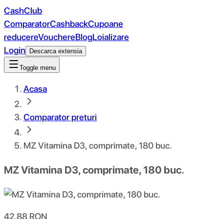
CashClub
Comparator
Cashback
Cupoane
reducere
Vouchere
Blog
Loializare
Login
Descarca extensia
Toggle menu
Acasa
Comparator preturi
MZ Vitamina D3, comprimate, 180 buc.
MZ Vitamina D3, comprimate, 180 buc.
42.88
RON