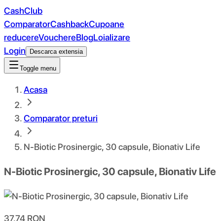
CashClub
Comparator
Cashback
Cupoane
reducere
Vouchere
Blog
Loializare
Login
Descarca extensia
Toggle menu
Acasa
Comparator preturi
N-Biotic Prosinergic, 30 capsule, Bionativ Life
N-Biotic Prosinergic, 30 capsule, Bionativ Life
37.74
RON