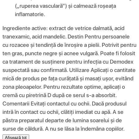
(„ruperea vasculară”) și calmează roșeața
inflamatorie.
Ingrediente active: extract de vetrice dalmată, acid
tranexamic, acid mandelic. Destin Pentru persoanele
cu rozacee și tendință de înroșire a pielii. Potrivit pentru
ten gras, puncte negre și acnee vulgară. Poate fi folosit
ca tratament de susținere pentru infecția cu Demodex
suspectată sau confirmată. Utilizare Aplicați o cantitate
mică de produs pe fața curățată și masați ușor, evitând
zona pleoapelor. Pentru rezultate optime, aplicați o
cremă cu piretrină D după ce serul s-a absorbit.
Comentarii Evitați contactul cu ochii. Dacă produsul
intră în contact cu ochii, clătiți imediat cu apă. A se
păstra preparatul departe de lumina soarelui și de
surse de căldură. A nu se lăsa la îndemâna copiilor.
Afișează tot