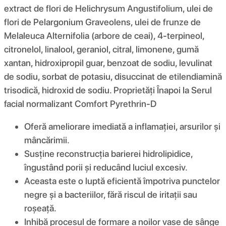
extract de flori de Helichrysum Angustifolium, ulei de
flori de Pelargonium Graveolens, ulei de frunze de
Melaleuca Alternifolia (arbore de ceai), 4-terpineol,
citronelol, linalool, geraniol, citral, limonene, gumă
xantan, hidroxipropil guar, benzoat de sodiu, levulinat
de sodiu, sorbat de potasiu, disuccinat de etilendiamină
trisodică, hidroxid de sodiu. Proprietăți Înapoi la Serul
facial normalizant Comfort Pyrethrin-D
Oferă ameliorare imediată a inflamației, arsurilor și
mâncărimii.
Susține reconstrucția barierei hidrolipidice,
îngustând porii și reducând luciul excesiv.
Aceasta este o luptă eficientă împotriva punctelor
negre și a bacteriilor, fără riscul de iritații sau
roșeață.
Inhibă procesul de formare a noilor vase de sânge