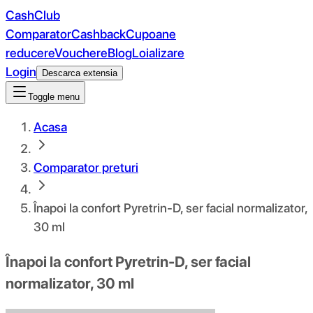
CashClub
Comparator
Cashback
Cupoane
reducere
Vouchere
Blog
Loializare
Login
Descarca extensia
Toggle menu
Acasa
Comparator preturi
Înapoi la confort Pyretrin-D, ser facial normalizator,
30 ml
Înapoi la confort Pyretrin-D, ser facial
normalizator, 30 ml