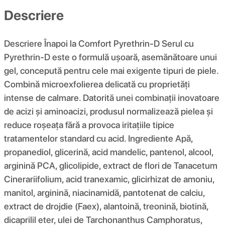
Descriere
Descriere Înapoi la Comfort Pyrethrin-D Serul cu
Pyrethrin-D este o formulă ușoară, asemănătoare unui
gel, concepută pentru cele mai exigente tipuri de piele.
Combină microexfolierea delicată cu proprietăți
intense de calmare. Datorită unei combinații inovatoare
de acizi și aminoacizi, produsul normalizează pielea și
reduce roșeața fără a provoca iritațiile tipice
tratamentelor standard cu acid. Ingrediente Apă,
propanediol, glicerină, acid mandelic, pantenol, alcool,
arginină PCA, glicolipide, extract de flori de Tanacetum
Cinerariifolium, acid tranexamic, glicirhizat de amoniu,
manitol, arginină, niacinamidă, pantotenat de calciu,
extract de drojdie (Faex), alantoină, treonină, biotină,
dicaprilil eter, ulei de Tarchonanthus Camphoratus,