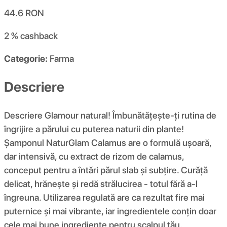
44.6
RON
2 %
cashback
Categorie:
Farma
Descriere
Descriere Glamour natural! Îmbunătățește-ți rutina de
îngrijire a părului cu puterea naturii din plante!
Șamponul NaturGlam Calamus are o formulă ușoară,
dar intensivă, cu extract de rizom de calamus,
conceput pentru a întări părul slab și subțire. Curăță
delicat, hrănește și redă strălucirea - totul fără a-l
îngreuna. Utilizarea regulată are ca rezultat fire mai
puternice și mai vibrante, iar ingredientele conțin doar
cele mai bune ingrediente pentru scalpul tău.