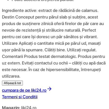
Ingrediente active: extract de rădăcină de calamus.
Destin Conceput pentru părul slab și subțire, acest
produs de susținere zilnică oferă firelor de păr care au
nevoie de rezistență și strălucire naturală. Perfect
pentru cei care își doresc un păr sănătos și vibrant.
Utilizare Aplicați o cantitate mică pe părul ud, masați
ușor până la spumare. Clătiți bine. Utilizați regulat.
Comentarii Produs testat dermatologic. Produs pentru
uz extern. Evitați contactul cu ochii – clătiți cu apă dacă
este necesar. În caz de hipersensibilitate, întrerupeți
utilizarea.
Afișează tot
cumpara de pe
liki24.ro
Termeni si Conditii
Magazin:
liki24.ro