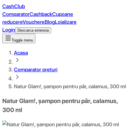
CashClub
Comparator
Cashback
Cupoane
reducere
Vouchere
Blog
Loializare
Login
Descarca extensia
Toggle menu
Acasa
Comparator preturi
Natur Glam!, șampon pentru păr, calamus, 300 ml
Natur Glam!, șampon pentru păr, calamus,
300 ml