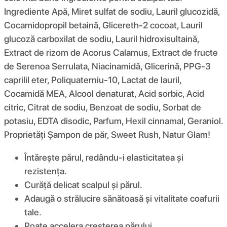
Ingrediente Apă, Miret sulfat de sodiu, Lauril glucozidă,
Cocamidopropil betaină, Glicereth-2 cocoat, Lauril
glucoză carboxilat de sodiu, Lauril hidroxisultaină,
Extract de rizom de Acorus Calamus, Extract de fructe
de Serenoa Serrulata, Niacinamidă, Glicerină, PPG-3
caprilil eter, Poliquaterniu-10, Lactat de lauril,
Cocamidă MEA, Alcool denaturat, Acid sorbic, Acid
citric, Citrat de sodiu, Benzoat de sodiu, Sorbat de
potasiu, EDTA disodic, Parfum, Hexil cinnamal, Geraniol.
Proprietăți Șampon de păr, Sweet Rush, Natur Glam!
Întărește părul, redându-i elasticitatea și
rezistența.
Curăță delicat scalpul și părul.
Adaugă o strălucire sănătoasă și vitalitate coafurii
tale.
Poate accelera creșterea părului.