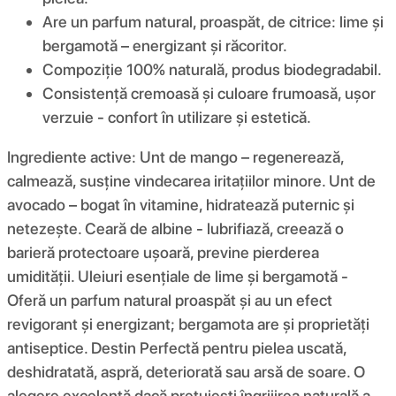
Are un parfum natural, proaspăt, de citrice: lime și
bergamotă – energizant și răcoritor.
Compoziție 100% naturală, produs biodegradabil.
Consistență cremoasă și culoare frumoasă, ușor
verzuie - confort în utilizare și estetică.
Ingrediente active: Unt de mango – regenerează,
calmează, susține vindecarea iritațiilor minore. Unt de
avocado – bogat în vitamine, hidratează puternic și
netezește. Ceară de albine - lubrifiază, creează o
barieră protectoare ușoară, previne pierderea
umidității. Uleiuri esențiale de lime și bergamotă -
Oferă un parfum natural proaspăt și au un efect
revigorant și energizant; bergamota are și proprietăți
antiseptice. Destin Perfectă pentru pielea uscată,
deshidratată, aspră, deteriorată sau arsă de soare. O
alegere excelentă dacă prețuiești îngrijirea naturală a