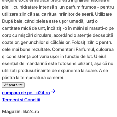
pielii, cu hidratare intensă și un parfum frumos - pentru
utilizare zilnică sau ca ritual hrănitor de seară. Utilizare
După baie, când pielea este ușor umedă, luați o
cantitate mică de unt, încălziți-o în mâini și masați-o pe
corp cu mișcări circulare, acordând o atenție deosebită
coatelor, genunchilor și călcâielor. Folosiți zilnic pentru
cele mai bune rezultate. Comentarii Parfumul, culoarea
și consistența pot varia ușor în funcție de lot. Uleiul
esențial de mandarină este fotosensibilizant, așa că nu
utilizați produsul înainte de expunerea la soare. A se
păstra la temperatura camerei.
Afișează tot
cumpara de pe
liki24.ro
Termeni si Conditii
Magazin:
liki24.ro