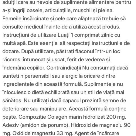
adulții care au nevoie de suplimente alimentare pentru
a-și îngriji oasele, articulațiile, mușchii și pielea.
Femeile însărcinate și cele care alăptează trebuie să
consulte medicul înainte de a utiliza acest produs.
Instrucțiuni de utilizare Luați 1 comprimat zilnic cu
multă apă. Este esențial să respectați instrucțiunile de
dozare. După utilizare, păstrați flaconul într-un loc
răcoros, întunecat și uscat, ferit de vederea și
îndemâna copiilor. Contraindicații Nu consumați dacă
sunteți hipersensibil sau alergic la oricare dintre
ingredientele din această formulă. Suplimentele nu
înlocuiesc o dietă echilibrată sau un stil de viață mai
sănătos. Nu utilizați dacă capacul prezintă semne de
deteriorare sau manipulare. Această formulă conține
pește. Compoziţie Colagen marin hidrolizat 200 mg.
Adeziv (amidon de porumb). Hidroxid de magneziu 90
mg. Oxid de magneziu 33 mg. Agent de încărcare