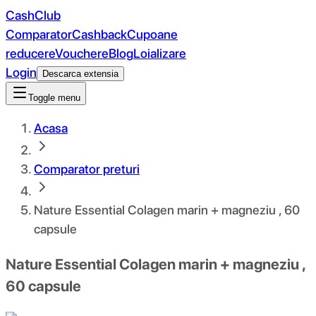
CashClub
Comparator
Cashback
Cupoane
reducere
Vouchere
Blog
Loializare
Login
Descarca extensia
Toggle menu
Acasa
Comparator preturi
Nature Essential Colagen marin + magneziu , 60
capsule
Nature Essential Colagen marin + magneziu ,
60 capsule