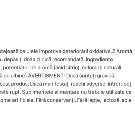
rotejează celulele împotriva deteriorării oxidative.2 Aromă
. Nu depășiți doza zilnică recomandată. Ingrediente
 potențiator de aromă (acid citric), coloranți naturali
eară de albine) AVERTISMENT: Dacă sunteți gravidă,
cest produs. Dacă manifestați reacții adverse, întrerupeți
 este rupt. Suplimentele alimentare nu trebuie utilizate ca
rome artificiale. Fără conservanți. Fără lapte, lactoză, soia,