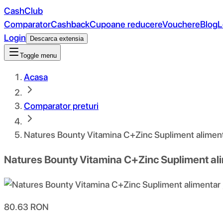
CashClub
Comparator
Cashback
Cupoane reducere
Vouchere
Blog
L
Login
Descarca extensia
Toggle menu
Acasa
Comparator preturi
Natures Bounty Vitamina C+Zinc Supliment alimen
Natures Bounty Vitamina C+Zinc Supliment al
80.63
RON