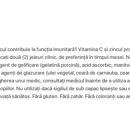
ncul contribuie la funcția imunitară1 Vitamina C și zincul p
ecați două (2) jeleuri zilnic, de preferință în timpul mesei
ent de gelificare (gelatină porcină), acid ascorbic, manitol,
), agenți de glazurare (ulei vegetal, ceară de carnauba, c
herea unui medic, consultați medicul înainte de a utiliza a
opiilor. Nu utilizați dacă sigiliul de sub capac lipsește sau
e viață sănătos. Fără gluten. Fără zahăr. Fără coloranți sau a