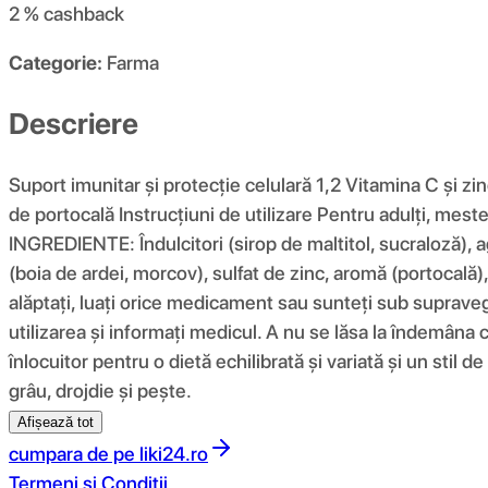
2 %
cashback
Categorie:
Farma
Descriere
Suport imunitar și protecție celulară 1,2 Vitamina C și zi
de portocală Instrucțiuni de utilizare Pentru adulți, mest
INGREDIENTE: Îndulcitori (sirop de maltitol, sucraloză), ag
(boia de ardei, morcov), sulfat de zinc, aromă (portocală
alăptați, luați orice medicament sau sunteți sub supraveg
utilizarea și informați medicul. A nu se lăsa la îndemâna c
înlocuitor pentru o dietă echilibrată și variată și un stil d
grâu, drojdie și pește.
Afișează tot
cumpara de pe
liki24.ro
Termeni si Conditii