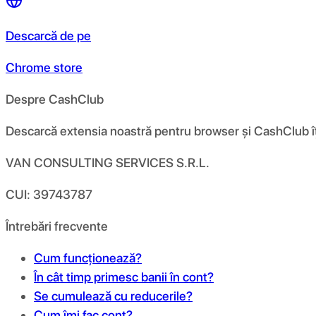
Descarcă de pe
Chrome store
Despre CashClub
Descarcă extensia noastră pentru browser și CashClub îți d
VAN CONSULTING SERVICES S.R.L.
CUI: 39743787
Întrebări frecvente
Cum funcționează?
În cât timp primesc banii în cont?
Se cumulează cu reducerile?
Cum îmi fac cont?