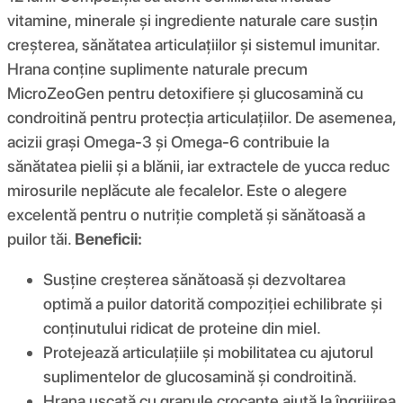
vitamine, minerale și ingrediente naturale care susțin
creșterea, sănătatea articulațiilor și sistemul imunitar.
Hrana conține suplimente naturale precum
MicroZeoGen pentru detoxifiere și glucosamină cu
condroitină pentru protecția articulațiilor. De asemenea,
acizii grași Omega-3 și Omega-6 contribuie la
sănătatea pielii și a blănii, iar extractele de yucca reduc
mirosurile neplăcute ale fecalelor. Este o alegere
excelentă pentru o nutriție completă și sănătoasă a
puilor tăi.
Beneficii:
Susține creșterea sănătoasă și dezvoltarea
optimă a puilor datorită compoziției echilibrate și
conținutului ridicat de proteine din miel.
Protejează articulațiile și mobilitatea cu ajutorul
suplimentelor de glucosamină și condroitină.
Hrana uscată cu granule crocante ajută la îngrijirea