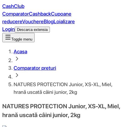
CashClub
Comparator
Cashback
Cupoane
reducere
Vouchere
Blog
Loializare
Login
Descarca extensia
Toggle menu
Acasa
Comparator preturi
NATURES PROTECTION Junior, XS-XL, Miel,
hrană uscată câini junior, 2kg
NATURES PROTECTION Junior, XS-XL, Miel,
hrană uscată câini junior, 2kg