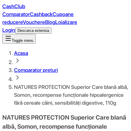
CashClub
Comparator
Cashback
Cupoane
reducere
Vouchere
Blog
Loializare
Login
Descarca extensia
Toggle menu
Acasa
Comparator preturi
NATURES PROTECTION Superior Care blană albă,
Somon, recompense funcționale hipoalergenice
fără cereale câini, sensibilități digestive, 110g
NATURES PROTECTION Superior Care blană
albă, Somon, recompense funcționale