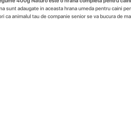
 Legume 400g
Naturo este o hrana completa pentru caini
a sunt adaugate in aceasta hrana umeda pentru caini pentru a 
ri ca animalul tau de companie senior se va bucura de man