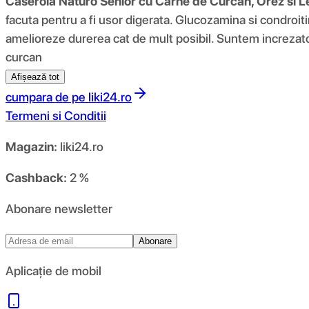
Caserola Naturo Senior cu Carne de Curcan, Orez si
facuta pentru a fi usor digerata. Glucozamina si condroitin
amelioreze durerea cat de mult posibil. Suntem increzato
curcan
Afișează tot
cumpara de pe
liki24.ro
Termeni si Conditii
Magazin:
liki24.ro
Cashback:
2 %
Abonare newsletter
Abonare
Aplicație de mobil