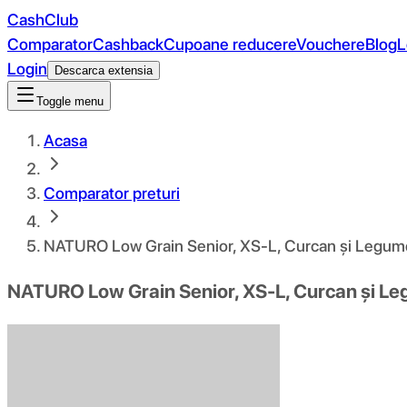
CashClub
Comparator
Cashback
Cupoane reducere
Vouchere
Blog
L
Login
Descarca extensia
Toggle menu
Acasa
Comparator preturi
NATURO Low Grain Senior, XS-L, Curcan și Legume, t
NATURO Low Grain Senior, XS-L, Curcan și Legu