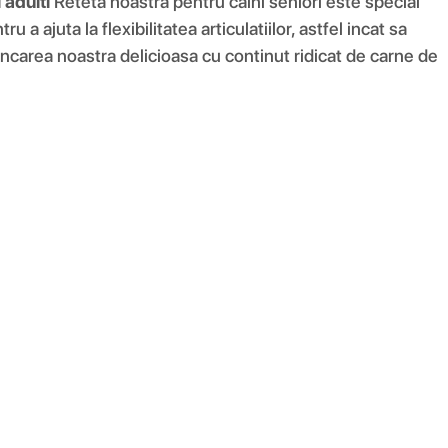
 adulti
Reteta noastra pentru caini seniori este special
ajuta la flexibilitatea articulatiilor, astfel incat sa
carea noastra delicioasa cu continut ridicat de carne de