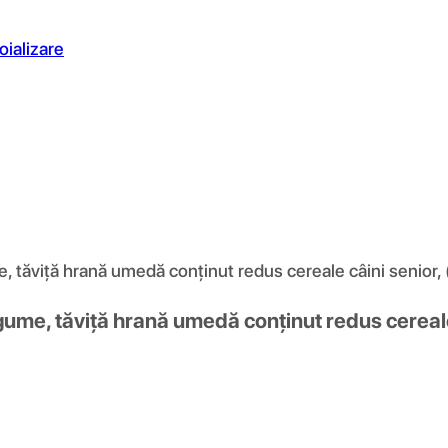
oializare
ăviță hrană umedă conținut redus cereale câini senior, (
me, tăviță hrană umedă conținut redus cereale 