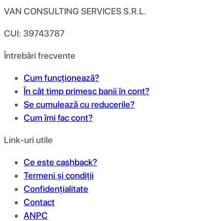
VAN CONSULTING SERVICES S.R.L.
CUI: 39743787
Întrebări frecvente
Cum funcționează?
În cât timp primesc banii în cont?
Se cumulează cu reducerile?
Cum îmi fac cont?
Link-uri utile
Ce este cashback?
Termeni și condiții
Confidențialitate
Contact
ANPC