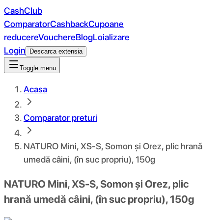
CashClub
Comparator
Cashback
Cupoane
reducere
Vouchere
Blog
Loializare
Login
Descarca extensia
Toggle menu
Acasa
Comparator preturi
NATURO Mini, XS-S, Somon și Orez, plic hrană
umedă câini, (în suc propriu), 150g
NATURO Mini, XS-S, Somon și Orez, plic
hrană umedă câini, (în suc propriu), 150g