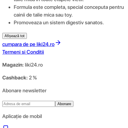
Formula este completa, special conceputa pentru
cainii de talie mica sau toy.
Promoveaza un sistem digestiv sanatos.
Afișează tot
cumpara de pe
liki24.ro
Termeni si Conditii
Magazin:
liki24.ro
Cashback:
2 %
Abonare newsletter
Abonare
Aplicație de mobil