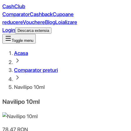
CashClub
Comparator
Cashback
Cupoane
reducere
Vouchere
Blog
Loializare
Login
Descarca extensia
Toggle menu
Acasa
Comparator preturi
Navilipo 10ml
Navilipo 10ml
78.47
RON