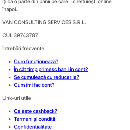
îți dă o parte din banii pe care îi cheltuiești online
înapoi.
VAN CONSULTING SERVICES S.R.L.
CUI: 39743787
Întrebări frecvente
Cum funcționează?
În cât timp primesc banii în cont?
Se cumulează cu reducerile?
Cum îmi fac cont?
Link-uri utile
Ce este cashback?
Termeni și condiții
Confidențialitate