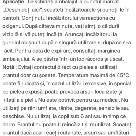
Aplicație
: Deschideți ambalajul la punctul marcat
„Deschideți aici”, scoateți încălzitoarele și puneți-le în
pantofi. Conținutul încălzitorului va reacționa cu
oxigenul. După câteva minute, veți simți o căldură
vizibilă și vă puteți încălța. Aruncați încălzitorul la
gunoiul obișnuit după o singură utilizare și după ce s-a
răcit. Pentru data de expirare, consultați marginea
ambalajului. A se păstra într-un loc răcoros și uscat.
Notă
: Evitați contactul direct cu pielea și utilizați
branțul doar cu șosete. Temperatura maximă de 45°C
poate fi ridicată și, în cazul utilizării excesive, în special
pe pielea expusă, poate provoca arsuri localizate și
iritații ale pielii. Nu este potrivit pentru uz medical. Nu
utilizați pe răni umflate, rănite, degerate, sensibile sau
deschise. Nu utilizați la copii sub 6 ani sau în timp ce
dorm. Branțul nu poate fi reîncălzit și reutilizat. Scoateți
branțul dacă apar reacții cutanate, arsuri sau umflături