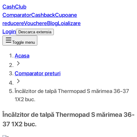
CashClub
Comparator
Cashback
Cupoane
reducere
Vouchere
Blog
Loializare
Login
Descarca extensia
Toggle menu
Acasa
Comparator preturi
Încălzitor de talpă Thermopad S mărimea 36-37
1X2 buc.
Încălzitor de talpă Thermopad S mărimea 36-
37 1X2 buc.