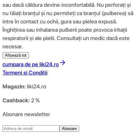
sau dacă căldura devine inconfortabilă. Nu perforați și
nu tăiați branțul și nu permiteți ca branțul (pulberea) să
intre în contact cu ochii, gura sau pielea expusă.
Înghițirea sau inhalarea pulberii poate provoca iritații
respiratorii și ale pielii. Consultați un medic dacă este
necesar.
Afișează tot
cumpara de pe
liki24.ro
Termeni si Conditii
Magazin:
liki24.ro
Cashback:
2 %
Abonare newsletter
Abonare