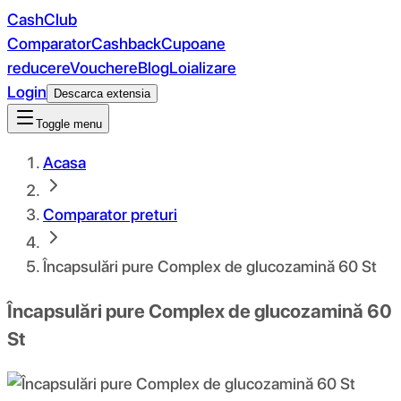
CashClub
Comparator
Cashback
Cupoane
reducere
Vouchere
Blog
Loializare
Login
Descarca extensia
Toggle menu
Acasa
Comparator preturi
Încapsulări pure Complex de glucozamină 60 St
Încapsulări pure Complex de glucozamină 60
St