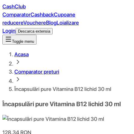
CashClub
Comparator
Cashback
Cupoane
reducere
Vouchere
Blog
Loializare
Login
Descarca extensia
Toggle menu
Acasa
Comparator preturi
Încapsulări pure Vitamina B12 lichid 30 ml
Încapsulări pure Vitamina B12 lichid 30 ml
128.34
RON