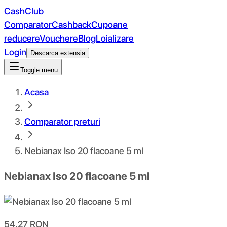
CashClub
Comparator
Cashback
Cupoane
reducere
Vouchere
Blog
Loializare
Login
Descarca extensia
Toggle menu
Acasa
Comparator preturi
Nebianax Iso 20 flacoane 5 ml
Nebianax Iso 20 flacoane 5 ml
54.27
RON