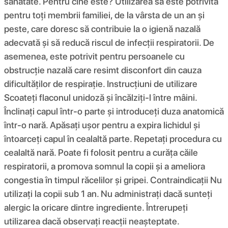
sănătate. Pentru cine este? Utilizarea sa este potrivită
pentru toți membrii familiei, de la vârsta de un an și
peste, care doresc să contribuie la o igienă nazală
adecvată și să reducă riscul de infecții respiratorii. De
asemenea, este potrivit pentru persoanele cu
obstrucție nazală care resimt disconfort din cauza
dificultăților de respirație. Instrucțiuni de utilizare
Scoateți flaconul unidoză și încălziți-l între mâini.
Înclinați capul într-o parte și introduceți duza anatomică
într-o nară. Apăsați ușor pentru a expira lichidul și
întoarceți capul în cealaltă parte. Repetați procedura cu
cealaltă nară. Poate fi folosit pentru a curăța căile
respiratorii, a promova somnul la copii și a ameliora
congestia în timpul răcelilor și gripei. Contraindicații Nu
utilizați la copii sub 1 an. Nu administrați dacă sunteți
alergic la oricare dintre ingrediente. Întrerupeți
utilizarea dacă observați reacții neașteptate.