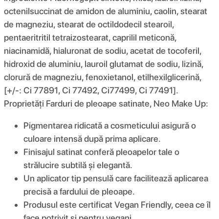
octenilsuccinat de amidon de aluminiu, caolin, stearat
de magneziu, stearat de octildodecil stearoil,
pentaeritritil tetraizostearat, caprilil meticonă,
niacinamidă, hialuronat de sodiu, acetat de tocoferil,
hidroxid de aluminiu, lauroil glutamat de sodiu, lizină,
clorură de magneziu, fenoxietanol, etilhexilglicerină,
[+/-: Ci 77891, Ci 77492, Ci77499, Ci 77491].
Proprietăți Farduri de pleoape satinate, Neo Make Up:
Pigmentarea ridicată a cosmeticului asigură o
culoare intensă după prima aplicare.
Finisajul satinat conferă pleoapelor tale o
strălucire subtilă și elegantă.
Un aplicator tip pensulă care facilitează aplicarea
precisă a fardului de pleoape.
Produsul este certificat Vegan Friendly, ceea ce îl
face potrivit și pentru vegani.