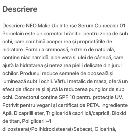
Descriere
Descriere NEO Make Up Intense Serum Concealer 01
Porcelain este un corector hrănitor pentru zona de sub
ochi, care combină acoperirea și proprietățile de
hidratare. Formula cremoasă, extrem de naturală,
conține niacinamidă, aloe vera și ulei de cânepă, care
ajută la hidratarea și netezirea pielii delicate din jurul
ochilor. Produsul reduce semnele de oboseală și
luminează subtil ochii. Vârful metalic de masaj oferă un
efect de răcorire și ajută la reducerea pungilor de sub
ochi. Corectorul conține SPF 10 pentru protecție UV.
Potrivit pentru vegani și certificat de PETA. Ingrediente
Apă, Dicaprilil eter, Trigliceridă caprilică/caprică, Dioxid
de titan, Poligliceril-4
diizostearat/Polihidroxistearat/Sebacat, Glicerină,