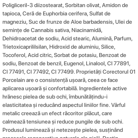
Poligliceril-3 diizostearat, Sorbitan olivat, Amidon de
tapioca, Ceră de Euphorbia cerifera, Sulfat de
magneziu, Suc de frunze de Aloe barbadensis, Ulei de
semințe de Cannabis sativa, Niacinamidă,
Dehidroacetat de sodiu, Acid stearic, Alumină, Parfum,
Trietoxicaprililsilan, Hidroxid de aluminiu, Silice,
Tocoferol, Acid citric, Sorbat de potasiu, Benzoat de
sodiu, Benzoat de benzil, Eugenol, Linalool, CI 77891,
CI 77491, CI 77492, CI 77499. Proprietăți Corectorul 01
Porcelain are o consistență ușoară, ceea ce face
aplicarea ușoară și confortabilă. Ingredientele active
hrănesc pielea de sub ochi, îmbunătățindu-i
elasticitatea și reducând aspectul liniilor fine. Vârful
metalic creează un efect răcoritor plăcut, care
calmează tensiunea și reduce pungile de sub ochi.
Produsul luminează și netezește pielea, susținând