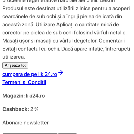
procesele regenerative naturale ale pielii. Destin
Produsul este destinat utilizării zilnice pentru a acoperi
cearcănele de sub ochi și a îngriji pielea delicată din
această zonă. Utilizare Aplicați o cantitate mică de
corector pe pielea de sub ochi folosind vârful metalic.
Masați ușor și masați cu vârful degetelor. Comentarii
Evitați contactul cu ochii. Dacă apare iritație, întrerupeți
utilizarea.
Afișează tot
cumpara de pe
liki24.ro
Termeni si Conditii
Magazin:
liki24.ro
Cashback:
2 %
Abonare newsletter