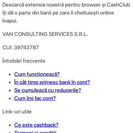
Descarcă extensia noastră pentru browser și CashClub
îți dă o parte din banii pe care îi cheltuiești online
înapoi.
VAN CONSULTING SERVICES S.R.L.
CUI: 39743787
Întrebări frecvente
Cum funcționează?
În cât timp primesc banii în cont?
Se cumulează cu reducerile?
Cum îmi fac cont?
Link-uri utile
Ce este cashback?
Termeni și condiții