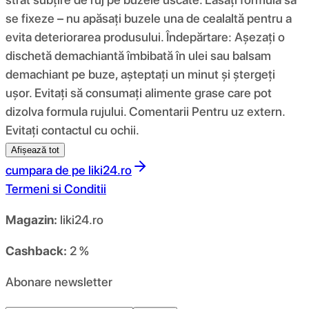
se fixeze – nu apăsați buzele una de cealaltă pentru a
evita deteriorarea produsului. Îndepărtare: Așezați o
dischetă demachiantă îmbibată în ulei sau balsam
demachiant pe buze, așteptați un minut și ștergeți
ușor. Evitați să consumați alimente grase care pot
dizolva formula rujului. Comentarii Pentru uz extern.
Evitați contactul cu ochii.
Afișează tot
cumpara de pe
liki24.ro
Termeni si Conditii
Magazin:
liki24.ro
Cashback:
2 %
Abonare newsletter