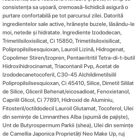
consistența sa ușoară, cremoasă-lichidică asigură o
purtare confortabilă pe tot parcursul zilei. Datorită
ingredientelor sale active, hrănește buzele, lăsându-le
moi, netede și hidratate. Ingrediente Izododecan,
Trimetilsiloxisilicat, Ci 15850, Trimetilsiloxisilicat,
Polipropilsilsesquioxan, Lauroil Lizină, Hidrogenat,
Copolimer Stiren/Izopren, Pentaeritritil Tetra-di-t-butil
Hidroxihidrocinamat, Triacontanil Pvp, Acetat de
Izododecanetocoferil, C30-45 Alchildimetilsilil
Polipropilsilsesquioxan, Ci 45410, Silice, Dimetil Sililat
de Silice, Gliceril Behenat/eicosadioat, Fenoxietanol,
Caprilil Glicol, Ci 77891, Hidroxid de Aluminiu,
Fitosteril/octildodecil Lauroil Glutamat, Tocoferol, Ulei
din semințe de Limnanthes Alba (spumă de pajiște),
Unt de Butyrospermum Parkii (shea), Ulei din semințe
de Camellia Japonica Proprietăți Neo Make Up, ruj