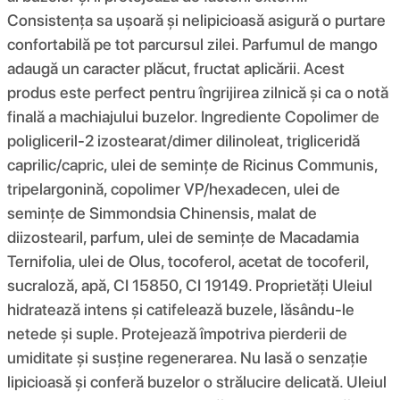
Consistența sa ușoară și nelipicioasă asigură o purtare
confortabilă pe tot parcursul zilei. Parfumul de mango
adaugă un caracter plăcut, fructat aplicării. Acest
produs este perfect pentru îngrijirea zilnică și ca o notă
finală a machiajului buzelor. Ingrediente Copolimer de
poligliceril-2 izostearat/dimer dilinoleat, trigliceridă
caprilic/capric, ulei de semințe de Ricinus Communis,
tripelargonină, copolimer VP/hexadecen, ulei de
semințe de Simmondsia Chinensis, malat de
diizostearil, parfum, ulei de semințe de Macadamia
Ternifolia, ulei de Olus, tocoferol, acetat de tocoferil,
sucraloză, apă, CI 15850, CI 19149. Proprietăți Uleiul
hidratează intens și catifelează buzele, lăsându-le
netede și suple. Protejează împotriva pierderii de
umiditate și susține regenerarea. Nu lasă o senzație
lipicioasă și conferă buzelor o strălucire delicată. Uleiul