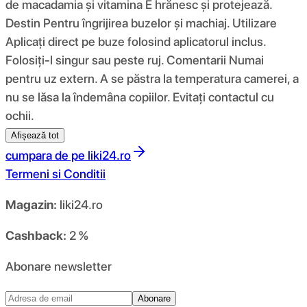
de macadamia și vitamina E hrănesc și protejează.
Destin Pentru îngrijirea buzelor și machiaj. Utilizare
Aplicați direct pe buze folosind aplicatorul inclus.
Folosiți-l singur sau peste ruj. Comentarii Numai
pentru uz extern. A se păstra la temperatura camerei, a
nu se lăsa la îndemâna copiilor. Evitați contactul cu
ochii.
Afișează tot
cumpara de pe
liki24.ro
Termeni si Conditii
Magazin:
liki24.ro
Cashback:
2 %
Abonare newsletter
Abonare