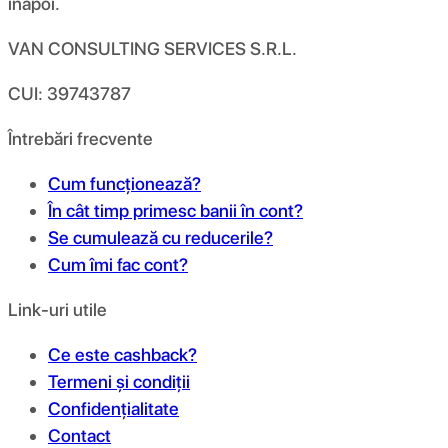
înapoi.
VAN CONSULTING SERVICES S.R.L.
CUI: 39743787
Întrebări frecvente
Cum funcționează?
În cât timp primesc banii în cont?
Se cumulează cu reducerile?
Cum îmi fac cont?
Link-uri utile
Ce este cashback?
Termeni și condiții
Confidențialitate
Contact