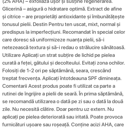
(2% AHA) – exfoliază ușor și susține regenerarea.
Glicerină – asigură o hidratare optimă. Extract de afine
și citrice – are proprietăți antioxidante și îmbunătățește
tonusul pielii. Destin Pentru ten uscat, mixt, normal și
predispus la imperfecțiuni. Recomandat în special celor
care doresc să uniformizeze nuanța pielii, să-i
netezească textura și să-i redau o strălucire sănătoasă.
Utilizare Aplicați un strat subțire de lichid pe pielea
curată a feței, gâtului și decolteului. Evitați zona ochilor.
Folosiți de 1-2 ori pe săptămână, seara, crescând
treptat frecvența. Aplicați întotdeauna SPF dimineața.
Comentarii Acest produs poate fi utilizat ca parte a
rutinei de îngrijire a pielii de seară. În prima săptămână,
se recomandă utilizarea o dată pe zi sau o dată la două
zile. Nu necesită clătire. Doar pentru uz extern. Nu
aplicați pe pielea deteriorată sau iritată. Poate provoca
furnicături ușoare sau roșeață. Conține acizi AHA, care