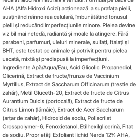
AHA (Alfa Hidroxi Acizi) acționează la suprafața pielii,
susținând reînnoirea celulară, îmbunătățind tonusul
pielii și reducând imperfecțiunile minore. Pielea devine
vizibil mai netedă, radiantă și moale la atingere. Fără
parabeni, parfumuri, uleiuri minerale, sulfați, ftalați și
BHT, este testat pe animale și potrivit pentru pielea
uscată, mixtă și predispusă la imperfecțiuni.
Ingrediente Apă/Aqua/Eau, Acid Glicolic, Propanediol,
Glicerină, Extract de fructe/frunze de Vaccinium
Myrtillus, Extract de Saccharum Officinarum (trestie de
zahăr), Metil Gluceth-20, Extract de fructe de Citrus
Aurantium Dulcis (portocală), Extract de fructe de
Citrus Limon (lămâie), Extract de Acer Saccharum
(arțar de zahăr), Hidroxid de sodiu, Poliacrilat
Crosspolymer-6, Fenoxietanol, Etilhexilglicerină, Fitat
de sodiu. Proprietăți Exfoliant lichid Nerds 12% AHA,