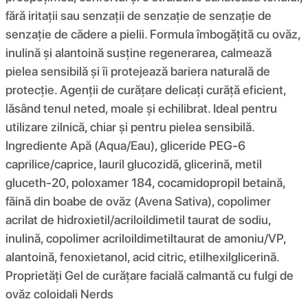
fără iritații sau senzații de senzație de senzație de
senzație de cădere a pielii. Formula îmbogățită cu ovăz,
inulină și alantoină susține regenerarea, calmează
pielea sensibilă și îi protejează bariera naturală de
protecție. Agenții de curățare delicați curăță eficient,
lăsând tenul neted, moale și echilibrat. Ideal pentru
utilizare zilnică, chiar și pentru pielea sensibilă.
Ingrediente Apă (Aqua/Eau), gliceride PEG-6
caprilice/caprice, lauril glucozidă, glicerină, metil
gluceth-20, poloxamer 184, cocamidopropil betaină,
făină din boabe de ovăz (Avena Sativa), copolimer
acrilat de hidroxietil/acriloildimetil taurat de sodiu,
inulină, copolimer acriloildimetiltaurat de amoniu/VP,
alantoină, fenoxietanol, acid citric, etilhexilglicerină.
Proprietăți Gel de curățare facială calmantă cu fulgi de
ovăz coloidali Nerds