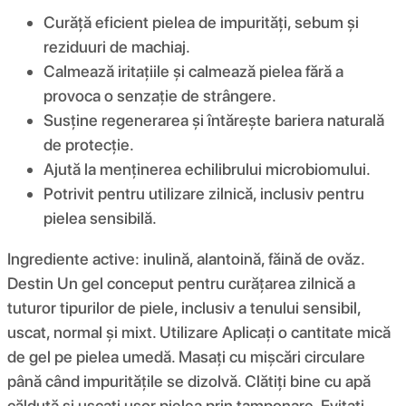
Curăță eficient pielea de impurități, sebum și
reziduuri de machiaj.
Calmează iritațiile și calmează pielea fără a
provoca o senzație de strângere.
Susține regenerarea și întărește bariera naturală
de protecție.
Ajută la menținerea echilibrului microbiomului.
Potrivit pentru utilizare zilnică, inclusiv pentru
pielea sensibilă.
Ingrediente active: inulină, alantoină, făină de ovăz.
Destin Un gel conceput pentru curățarea zilnică a
tuturor tipurilor de piele, inclusiv a tenului sensibil,
uscat, normal și mixt. Utilizare Aplicați o cantitate mică
de gel pe pielea umedă. Masați cu mișcări circulare
până când impuritățile se dizolvă. Clătiți bine cu apă
călduță și uscați ușor pielea prin tamponare. Evitați