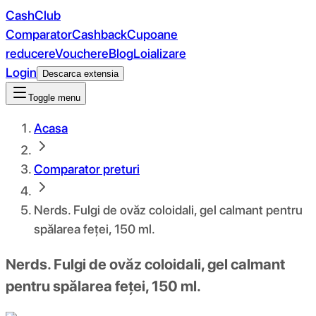
CashClub
Comparator
Cashback
Cupoane
reducere
Vouchere
Blog
Loializare
Login
Descarca extensia
Toggle menu
Acasa
Comparator preturi
Nerds. Fulgi de ovăz coloidali, gel calmant pentru
spălarea feței, 150 ml.
Nerds. Fulgi de ovăz coloidali, gel calmant
pentru spălarea feței, 150 ml.