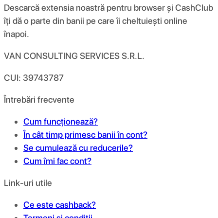
Descarcă extensia noastră pentru browser și CashClub
îți dă o parte din banii pe care îi cheltuiești online
înapoi.
VAN CONSULTING SERVICES S.R.L.
CUI: 39743787
Întrebări frecvente
Cum funcționează?
În cât timp primesc banii în cont?
Se cumulează cu reducerile?
Cum îmi fac cont?
Link-uri utile
Ce este cashback?
Termeni și condiții