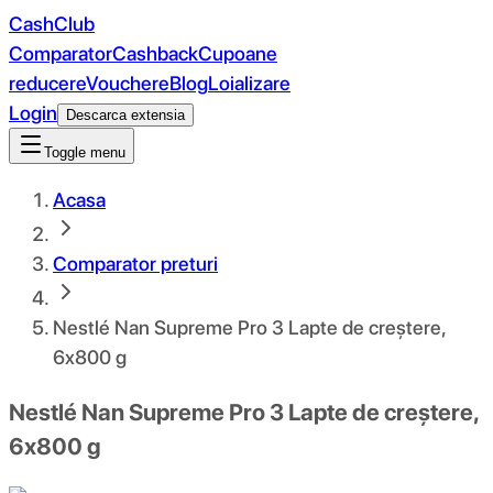
CashClub
Comparator
Cashback
Cupoane
reducere
Vouchere
Blog
Loializare
Login
Descarca extensia
Toggle menu
Acasa
Comparator preturi
Nestlé Nan Supreme Pro 3 Lapte de creștere,
6x800 g
Nestlé Nan Supreme Pro 3 Lapte de creștere,
6x800 g