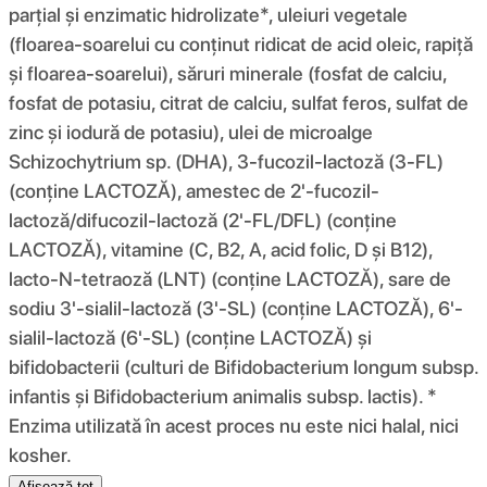
parțial și enzimatic hidrolizate*, uleiuri vegetale
(floarea-soarelui cu conținut ridicat de acid oleic, rapiță
și floarea-soarelui), săruri minerale (fosfat de calciu,
fosfat de potasiu, citrat de calciu, sulfat feros, sulfat de
zinc și iodură de potasiu), ulei de microalge
Schizochytrium sp. (DHA), 3-fucozil-lactoză (3-FL)
(conține LACTOZĂ), amestec de 2'-fucozil-
lactoză/difucozil-lactoză (2'-FL/DFL) (conține
LACTOZĂ), vitamine (C, B2, A, acid folic, D și B12),
lacto-N-tetraoză (LNT) (conține LACTOZĂ), sare de
sodiu 3'-sialil-lactoză (3'-SL) (conține LACTOZĂ), 6'-
sialil-lactoză (6'-SL) (conține LACTOZĂ) și
bifidobacterii (culturi de Bifidobacterium longum subsp.
infantis și Bifidobacterium animalis subsp. lactis). *
Enzima utilizată în acest proces nu este nici halal, nici
kosher.
Afișează tot