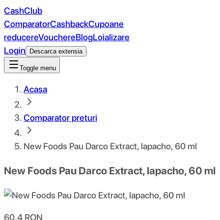
CashClub
Comparator
Cashback
Cupoane
reducere
Vouchere
Blog
Loializare
Login
Descarca extensia
Toggle menu
Acasa
Comparator preturi
New Foods Pau Darco Extract, lapacho, 60 ml
New Foods Pau Darco Extract, lapacho, 60 ml
60.4
RON