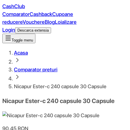
CashClub
Comparator
Cashback
Cupoane
reducere
Vouchere
Blog
Loializare
Login
Descarca extensia
Toggle menu
Acasa
Comparator preturi
Nicapur Ester-c 240 capsule 30 Capsule
Nicapur Ester-c 240 capsule 30 Capsule
90.45
RON