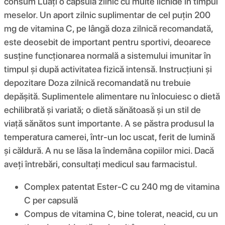
consum Luați o capsulă zilnic cu multe lichide în timpul
meselor. Un aport zilnic suplimentar de cel puțin 200
mg de vitamina C, pe lângă doza zilnică recomandată,
este deosebit de important pentru sportivi, deoarece
susține funcționarea normală a sistemului imunitar în
timpul și după activitatea fizică intensă. Instrucțiuni și
depozitare Doza zilnică recomandată nu trebuie
depășită. Suplimentele alimentare nu înlocuiesc o dietă
echilibrată și variată; o dietă sănătoasă și un stil de
viață sănătos sunt importante. A se păstra produsul la
temperatura camerei, într-un loc uscat, ferit de lumină
și căldură. A nu se lăsa la îndemâna copiilor mici. Dacă
aveți întrebări, consultați medicul sau farmacistul.
Complex patentat Ester-C cu 240 mg de vitamina
C per capsulă
Compus de vitamina C, bine tolerat, neacid, cu un