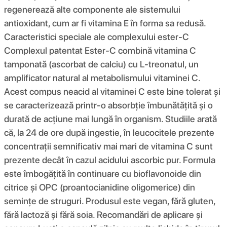
regenerează alte componente ale sistemului
antioxidant, cum ar fi vitamina E în forma sa redusă.
Caracteristici speciale ale complexului ester-C
Complexul patentat Ester-C combină vitamina C
tamponată (ascorbat de calciu) cu L-treonatul, un
amplificator natural al metabolismului vitaminei C.
Acest compus neacid al vitaminei C este bine tolerat și
se caracterizează printr-o absorbție îmbunătățită și o
durată de acțiune mai lungă în organism. Studiile arată
că, la 24 de ore după ingestie, în leucocitele prezente
concentrații semnificativ mai mari de vitamina C sunt
prezente decât în ​​cazul acidului ascorbic pur. Formula
este îmbogățită în continuare cu bioflavonoide din
citrice și OPC (proantocianidine oligomerice) din
semințe de struguri. Produsul este vegan, fără gluten,
fără lactoză și fără soia. Recomandări de aplicare și