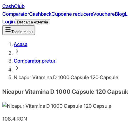
CashClub
Comparator
Cashback
Cupoane reducere
Vouchere
Blog
L
Login
Descarca extensia
Toggle menu
Acasa
Comparator preturi
Nicapur Vitamina D 1000 Capsule 120 Capsule
Nicapur Vitamina D 1000 Capsule 120 Capsul
108.4
RON