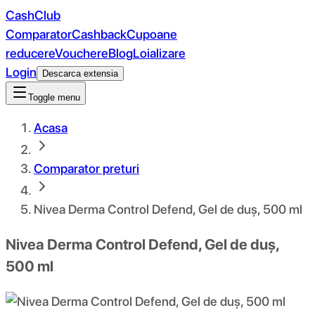
CashClub
Comparator
Cashback
Cupoane
reducere
Vouchere
Blog
Loializare
Login
Descarca extensia
Toggle menu
Acasa
Comparator preturi
Nivea Derma Control Defend, Gel de duș, 500 ml
Nivea Derma Control Defend, Gel de duș,
500 ml