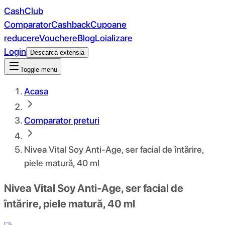
CashClub
Comparator
Cashback
Cupoane
reducere
Vouchere
Blog
Loializare
Login
Descarca extensia
Toggle menu
Acasa
Comparator preturi
Nivea Vital Soy Anti-Age, ser facial de întărire,
piele matură, 40 ml
Nivea Vital Soy Anti-Age, ser facial de
întărire, piele matură, 40 ml