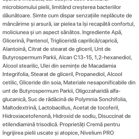
microbiomului pielii, limitând creșterea bacteriilor
dăunătoare. Simte cum dispar senzațiile neplăcute de
mâncărime și arsură, iar pielea ta își recapătă confortul,
moliciunea și un aspect sănătos. Ingrediente Apă,
Glicerină, Pantenol, Trigliceridă caprilică/caprică,
Alantoină, Citrat de stearat de gliceril, Unt de
Butyrospermum Parkii, Alcan C13-15, 1,2-hexanediol,
Alcool stearilic, Ulei din semințe de Macadamia
Integrifolia, Stearat de gliceril, Propanediol, Alcool
cetilic, Gliceride din soia, Materiale nesaponificabile din
unt de Butyrospermum Parkii, Oligozaharidă alfa-
glucanică, Suc de rădăcină de Polymnia Sonchifolia,
Maltodextrină, Lactobacillus, Acetat de tocoferil,
Hidroxiacetofenonă, Hidroxid de sodiu, Disuccinat de
etilendiamină trisodică. Proprietăți Cremă pentru
îngrijirea pielii uscate și atopice, Nivelium PRO