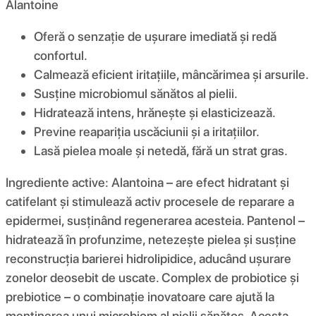
Alantoine
Oferă o senzație de ușurare imediată și redă
confortul.
Calmează eficient iritațiile, mâncărimea și arsurile.
Susține microbiomul sănătos al pielii.
Hidratează intens, hrănește și elasticizează.
Previne reapariția uscăciunii și a iritațiilor.
Lasă pielea moale și netedă, fără un strat gras.
Ingrediente active: Alantoina – are efect hidratant și
catifelant și stimulează activ procesele de reparare a
epidermei, susținând regenerarea acesteia. Pantenol –
hidratează în profunzime, netezește pielea și susține
reconstrucția barierei hidrolipidice, aducând ușurare
zonelor deosebit de uscate. Complex de probiotice și
prebiotice – o combinație inovatoare care ajută la
menținerea unui microbiom al pielii sănătos. Acesta