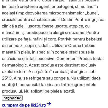
limitează creșterea agenților patogeni, stimulând în
același timp dezvoltarea microorganismelor „bune”,
cruciale pentru sănătatea pielii. Destin Pentru îngrijirea
zilnică a pielii uscate, foarte uscate, atopice, cu
mâncărimi și predispuse la alergii și eczeme. Pentru
utilizare pe față, mâini și corp. Potrivit pentru bebeluși
din prima zi, copii și adulți. Utilizare Crema trebuie
masată în piele, în special în zonele predispuse la
uscăciune și iritații excesive. Comentarii Produs testat
dermatologic. Acest produs este destinat exclusiv
uzului extern. A se păstra în ambalajul original sub
25°C. A nu se refrigera sau congela. Nu utilizați dacă
sunteți hipersensibil la oricare dintre ingredientele
produsului. Nu aplicați pe pielea lezată.
Afișează tot
cumpara de pe
liki24.ro