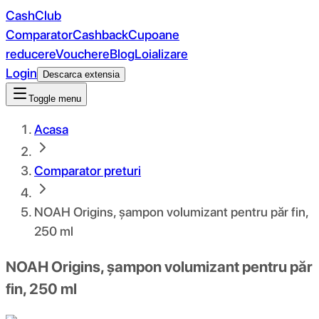
CashClub
Comparator
Cashback
Cupoane
reducere
Vouchere
Blog
Loializare
Login
Descarca extensia
Toggle menu
Acasa
Comparator preturi
NOAH Origins, șampon volumizant pentru păr fin,
250 ml
NOAH Origins, șampon volumizant pentru păr
fin, 250 ml