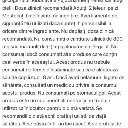
glicogenului. Riboflavină - ajută la menținerea sănătății
pielii. Doza zilnică recomandată Adulți: 2 jeleuri pe zi.
Mestecați bine înainte de înghițire. Avertismente de
siguranță Nu utilizați dacă sunteți hipersensibil la
oricare dintre ingrediente. Nu depășiți doza zilnică
recomandată. Nu consumați o cantitate zilnică de 800
mg sau mai mult de (-)-epigalocatechin-3-galat. Nu
consumați dacă consumați alte produse care conțin
ceai verde în aceeași zi. Acest produs nu trebuie
consumat de femeile însărcinate sau care alăptează
sau de copiii sub 18 ani. Dacă aveți nelămuriri legate de
sănătate, consultați un medic cu privire la consumul
acestui produs. Nu consumați pe stomacul gol. Acest
produs este un supliment alimentar și nu trebuie
utilizat ca înlocuitor pentru o dietă variată. Se
recomandă o dietă echilibrată și un stil de viață
sănătos. A se păstra într-un loc uscat. A se proteja de