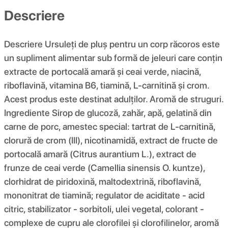
Descriere
Descriere Ursuleți de pluș pentru un corp răcoros este
un supliment alimentar sub formă de jeleuri care conțin
extracte de portocală amară și ceai verde, niacină,
riboflavină, vitamina B6, tiamină, L-carnitină și crom.
Acest produs este destinat adulților. Aromă de struguri.
Ingrediente Sirop de glucoză, zahăr, apă, gelatină din
carne de porc, amestec special: tartrat de L-carnitină,
clorură de crom (III), nicotinamidă, extract de fructe de
portocală amară (Citrus aurantium L.), extract de
frunze de ceai verde (Camellia sinensis O. kuntze),
clorhidrat de piridoxină, maltodextrină, riboflavină,
mononitrat de tiamină; regulator de aciditate - acid
citric, stabilizator - sorbitoli, ulei vegetal, colorant -
complexe de cupru ale clorofilei și clorofilinelor, aromă