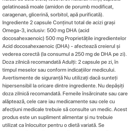
gelatinoasă moale (amidon de porumb modificat,
caragenan, glicerină, sorbitol, apă purificată).
Ingrediente 2 capsule Conținut total de acizi grași
Omega-3, inclusiv: 500 mg DHA (acid
docosahexaenoic) 500 mg Proprietățile ingredientelor
Acid docosahexaenoic (DHA) - afectează creierul și
vederea corectă (la consumul a 250 mg de DHA pe zi).
Doza zilnică recomandată Adulți: 2 capsule pe zi, în
timpul meselor sau conform indicațiilor medicului.
Avertismente de siguranță Nu utilizați dacă sunteți
hipersensibil la oricare dintre ingrediente. Nu depășiți
doza zilnică recomandată. Femeile însărcinate sau care
alăptează, cele care iau medicamente sau cele cu
afecțiuni medicale trebuie să consulte un medic. Acest
produs este un supliment alimentar și nu trebuie
utilizat ca înlocuitor pentru o dietă variată. Se