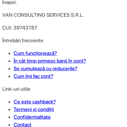
înapoi.
VAN CONSULTING SERVICES S.R.L.
CUI: 39743787
Întrebări frecvente
Cum funcționează?
În cât timp primesc banii în cont?
Se cumulează cu reducerile?
Cum îmi fac cont?
Link-uri utile
Ce este cashback?
Termeni și condiții
Confidențialitate
Contact