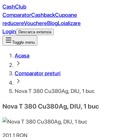
CashClub
Comparator
Cashback
Cupoane
reducere
Vouchere
Blog
Loializare
Login
Descarca extensia
Toggle menu
Acasa
Comparator preturi
Nova T 380 Cu380Ag, DIU, 1 buc
Nova T 380 Cu380Ag, DIU, 1 buc
201.1
RON