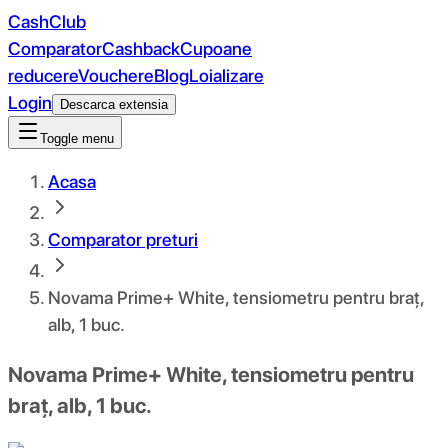
CashClub
Comparator
Cashback
Cupoane
reducere
Vouchere
Blog
Loializare
Login
Descarca extensia
Toggle menu
Acasa
Comparator preturi
Novama Prime+ White, tensiometru pentru braț,
alb, 1 buc.
Novama Prime+ White, tensiometru pentru
braț, alb, 1 buc.