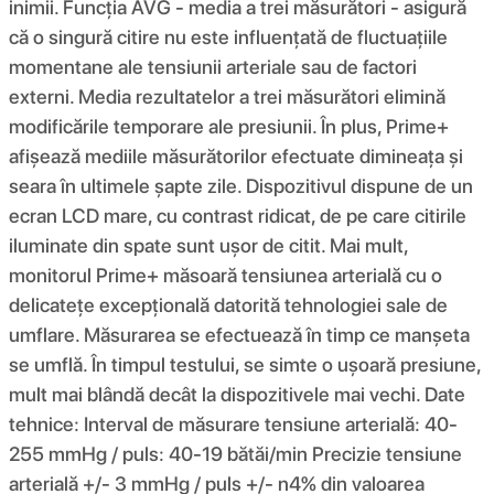
inimii. Funcția AVG - media a trei măsurători - asigură
că o singură citire nu este influențată de fluctuațiile
momentane ale tensiunii arteriale sau de factori
externi. Media rezultatelor a trei măsurători elimină
modificările temporare ale presiunii. În plus, Prime+
afișează mediile măsurătorilor efectuate dimineața și
seara în ultimele șapte zile. Dispozitivul dispune de un
ecran LCD mare, cu contrast ridicat, de pe care citirile
iluminate din spate sunt ușor de citit. Mai mult,
monitorul Prime+ măsoară tensiunea arterială cu o
delicatețe excepțională datorită tehnologiei sale de
umflare. Măsurarea se efectuează în timp ce manșeta
se umflă. În timpul testului, se simte o ușoară presiune,
mult mai blândă decât la dispozitivele mai vechi. Date
tehnice: Interval de măsurare tensiune arterială: 40-
255 mmHg / puls: 40-19 bătăi/min Precizie tensiune
arterială +/- 3 mmHg / puls +/- n4% din valoarea