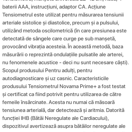
baterii AAA, instrucțiuni, adaptor CA. Acţiune
Tensiometrul este utilizat pentru măsurarea tensiunii
arteriale sistolice și diastolice, precum și a pulsului,
utilizând metoda oscilometrică (în care presiunea este
detectată de sângele care curge pe sub manșetă,
provocând vibrația acesteia. În această metodă, baza
măsurării o reprezintă ondulațiile pulsatile ale arterei,
nu fenomenele acustice - deci nu sunt necesare căști).
Scopul produsului Pentru adulți, pentru
autodiagnosticare și uz casnic. Caracteristicile
produsului Tensiometrul Novama Prime+ a fost testat
și certificat ca fiind potrivit pentru utilizarea de către
femeile însărcinate. Acesta nu numai că măsoară
tensiunea arterială, dar detectează și aritmia. Datorită
funcției IHB (Bătăi Neregulate ale Cardiacului),
dispozitivul avertizează asupra bătăilor neregulate ale