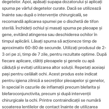
degetelor. Apoi, apăsați supapa dozatorului și aplicați
spuma pe vârful degetelor curate. Dacă se utilizează
înainte sau după o intervenție chirurgicală, se
recomandă aplicarea spumei pe o dischetă de tifon
sterilă. Închideți ochiul și masați spuma pe pleoape și
gene, evitând atingerea sau deschiderea ochilor în
timpul aplicării. Lăsați spuma să acționeze timp de
aproximativ 60-80 de secunde. Utilizați produsul de 2-
3 ori pe zi, timp de 7 zile, pentru rezultate optime. După
fiecare aplicare, clătiți pleoapele și genele cu apă
călduță și evitați utilizarea altor soluții. Repetați aceiași
pași pentru celălalt ochi. Acest produs este indicat
pentru igiena zilnică a secrețiilor pleoapelor și genelor,
în special în cazurile de inflamații precum blefarita și
blefaroconjunctivita, precum și după intervenții
chirurgicale la ochi. Printre contraindicații se numără
scoaterea lentilelor de contact înainte de utilizarea