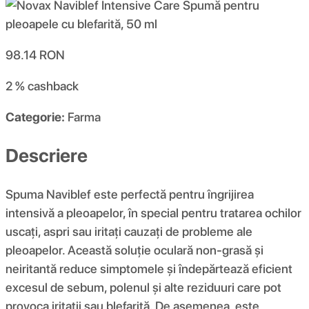
98.14
RON
2 %
cashback
Categorie:
Farma
Descriere
Spuma Naviblef este perfectă pentru îngrijirea
intensivă a pleoapelor, în special pentru tratarea ochilor
uscați, aspri sau iritați cauzați de probleme ale
pleoapelor. Această soluție oculară non-grasă și
neiritantă reduce simptomele și îndepărtează eficient
excesul de sebum, polenul și alte reziduuri care pot
provoca iritații sau blefarită. De asemenea, este