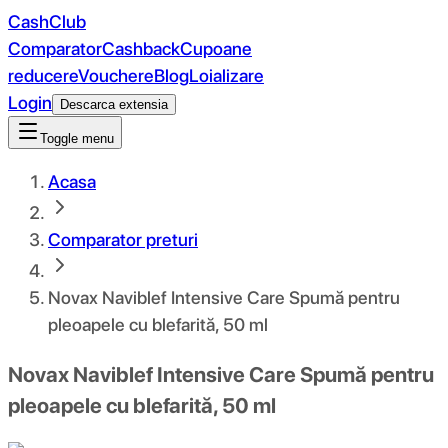
CashClub
Comparator
Cashback
Cupoane
reducere
Vouchere
Blog
Loializare
Login
Descarca extensia
Toggle menu
Acasa
Comparator preturi
Novax Naviblef Intensive Care Spumă pentru
pleoapele cu blefarită, 50 ml
Novax Naviblef Intensive Care Spumă pentru
pleoapele cu blefarită, 50 ml