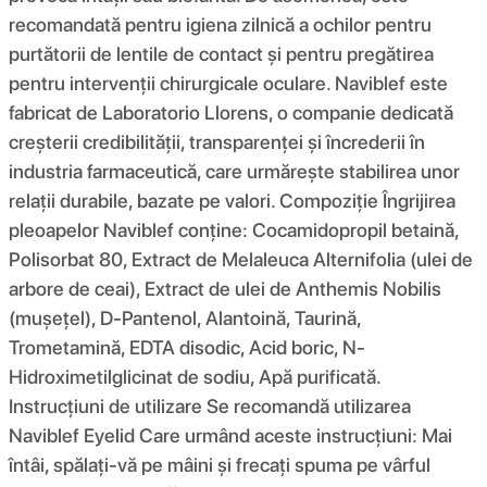
recomandată pentru igiena zilnică a ochilor pentru
purtătorii de lentile de contact și pentru pregătirea
pentru intervenții chirurgicale oculare. Naviblef este
fabricat de Laboratorio Llorens, o companie dedicată
creșterii credibilității, transparenței și încrederii în
industria farmaceutică, care urmărește stabilirea unor
relații durabile, bazate pe valori. Compoziţie Îngrijirea
pleoapelor Naviblef conține: Cocamidopropil betaină,
Polisorbat 80, Extract de Melaleuca Alternifolia (ulei de
arbore de ceai), Extract de ulei de Anthemis Nobilis
(mușețel), D-Pantenol, Alantoină, Taurină,
Trometamină, EDTA disodic, Acid boric, N-
Hidroximetilglicinat de sodiu, Apă purificată.
Instrucțiuni de utilizare Se recomandă utilizarea
Naviblef Eyelid Care urmând aceste instrucțiuni: Mai
întâi, spălați-vă pe mâini și frecați spuma pe vârful