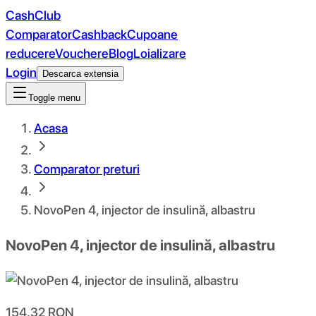
CashClub
Comparator
Cashback
Cupoane
reducere
Vouchere
Blog
Loializare
Login
Descarca extensia
Toggle menu
Acasa
Comparator preturi
NovoPen 4, injector de insulină, albastru
NovoPen 4, injector de insulină, albastru
154.32
RON