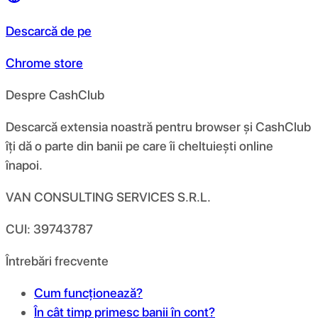
Descarcă de pe
Chrome store
Despre CashClub
Descarcă extensia noastră pentru browser și CashClub
îți dă o parte din banii pe care îi cheltuiești online
înapoi.
VAN CONSULTING SERVICES S.R.L.
CUI: 39743787
Întrebări frecvente
Cum funcționează?
În cât timp primesc banii în cont?