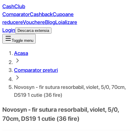
CashClub
Comparator
Cashback
Cupoane
reducere
Vouchere
Blog
Loializare
Login
Descarca extensia
Toggle menu
Acasa
Comparator preturi
Novosyn - fir sutura resorbabil, violet, 5/0, 70cm,
DS19 1 cutie (36 fire)
Novosyn - fir sutura resorbabil, violet, 5/0,
70cm, DS19 1 cutie (36 fire)