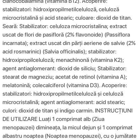
cianocobalamina (vitamina B12). Acoperire:
stabilizatori: hidroxipropilmetilceluloză, celuloză
microcristalină și acid stearic; culoare: dioxid de titan.
Seară: Stabilizator: celuloza microcristalina; extract
uscat de flori de pasifloră (2% flavonoide) (Passiflora
incarnata); extract uscat din părți aeriene de salvie (2%
acid rosmarinic) (Salvia officinalis); stabilizator:
hidroxipropilceluloză; menachinonă (vitamina K2);
agent antiaglomerant: dioxid de siliciu; Stabilizator:
stearat de magneziu; acetat de retinol (vitamina A);
melatonină; colecalciferol (vitamina D3). Acoperire:
stabilizatori: hidroxipropilmetilceluloză și celuloză
microcristalină; agent antiaglomerant: acid stearic;
culori: dioxid de titan și indigo carmin. INSTRUCȚIUNI
DE UTILIZARE Luați 1 comprimat alb (Ziua
menopauzei) dimineața, la micul dejun și 1 comprimat
albastru noaptea (Noaptea menopauzei), cu o jumătate