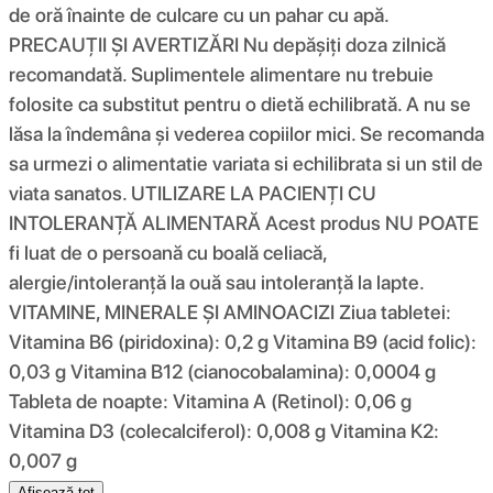
de oră înainte de culcare cu un pahar cu apă.
PRECAUȚII ȘI AVERTIZĂRI Nu depășiți doza zilnică
recomandată. Suplimentele alimentare nu trebuie
folosite ca substitut pentru o dietă echilibrată. A nu se
lăsa la îndemâna și vederea copiilor mici. Se recomanda
sa urmezi o alimentatie variata si echilibrata si un stil de
viata sanatos. UTILIZARE LA PACIENȚI CU
INTOLERANȚĂ ALIMENTARĂ Acest produs NU POATE
fi luat de o persoană cu boală celiacă,
alergie/intoleranță la ouă sau intoleranță la lapte.
VITAMINE, MINERALE ȘI AMINOACIZI Ziua tabletei:
Vitamina B6 (piridoxina): 0,2 g Vitamina B9 (acid folic):
0,03 g Vitamina B12 (cianocobalamina): 0,0004 g
Tableta de noapte: Vitamina A (Retinol): 0,06 g
Vitamina D3 (colecalciferol): 0,008 g Vitamina K2:
0,007 g
Afișează tot