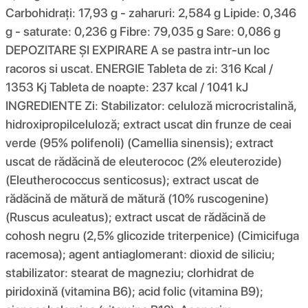
Carbohidrați: 17,93 g - zaharuri: 2,584 g Lipide: 0,346
g - saturate: 0,236 g Fibre: 79,035 g Sare: 0,086 g
DEPOZITARE ȘI EXPIRARE A se pastra intr-un loc
racoros si uscat. ENERGIE Tableta de zi: 316 Kcal /
1353 Kj Tableta de noapte: 237 kcal / 1041 kJ
INGREDIENTE Zi: Stabilizator: celuloză microcristalină,
hidroxipropilceluloză; extract uscat din frunze de ceai
verde (95% polifenoli) (Camellia sinensis); extract
uscat de rădăcină de eleuterococ (2% eleuterozide)
(Eleutherococcus senticosus); extract uscat de
rădăcină de mătură de mătură (10% ruscogenine)
(Ruscus aculeatus); extract uscat de rădăcină de
cohosh negru (2,5% glicozide triterpenice) (Cimicifuga
racemosa); agent antiaglomerant: dioxid de siliciu;
stabilizator: stearat de magneziu; clorhidrat de
piridoxină (vitamina B6); acid folic (vitamina B9);