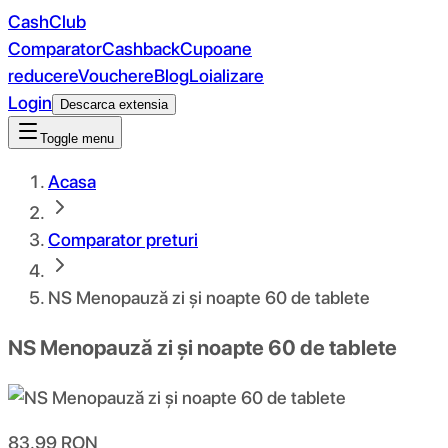
CashClub
Comparator
Cashback
Cupoane
reducere
Vouchere
Blog
Loializare
Login
Descarca extensia
Toggle menu
Acasa
Comparator preturi
NS Menopauză zi și noapte 60 de tablete
NS Menopauză zi și noapte 60 de tablete
83.99
RON