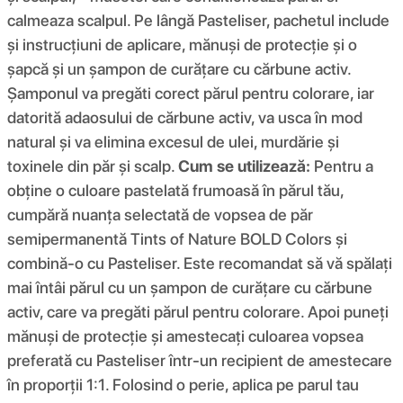
calmeaza scalpul. Pe lângă Pasteliser, pachetul include
și instrucțiuni de aplicare, mănuși de protecție și o
șapcă și un șampon de curățare cu cărbune activ.
Șamponul va pregăti corect părul pentru colorare, iar
datorită adaosului de cărbune activ, va usca în mod
natural și va elimina excesul de ulei, murdărie și
toxinele din păr și scalp.
Cum se utilizează:
Pentru a
obține o culoare pastelată frumoasă în părul tău,
cumpără nuanța selectată de vopsea de păr
semipermanentă Tints of Nature BOLD Colors și
combină-o cu Pasteliser. Este recomandat să vă spălați
mai întâi părul cu un șampon de curățare cu cărbune
activ, care va pregăti părul pentru colorare. Apoi puneți
mănuși de protecție și amestecați culoarea vopsea
preferată cu Pasteliser într-un recipient de amestecare
în proporții 1:1. Folosind o perie, aplica pe parul tau