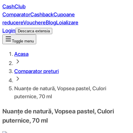
CashClub
Comparator
Cashback
Cupoane
reducere
Vouchere
Blog
Loializare
Login
Descarca extensia
Toggle menu
Acasa
Comparator preturi
Nuanțe de natură, Vopsea pastel, Culori
puternice, 70 ml
Nuanțe de natură, Vopsea pastel, Culori
puternice, 70 ml