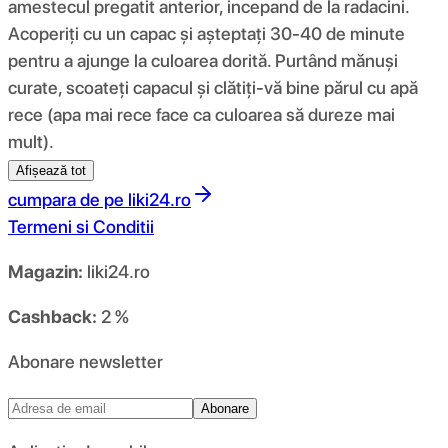
amestecul pregatit anterior, incepand de la radacini.
Acoperiți cu un capac și așteptați 30-40 de minute
pentru a ajunge la culoarea dorită. Purtând mănuși
curate, scoateți capacul și clătiți-vă bine părul cu apă
rece (apa mai rece face ca culoarea să dureze mai
mult).
Afișează tot
cumpara de pe
liki24.ro
Termeni si Conditii
Magazin:
liki24.ro
Cashback:
2 %
Abonare newsletter
Abonare