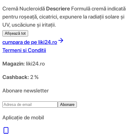
Cremă Nucleroidă
Descriere
Formulă cremă indicată
pentru roșeață, cicatrici, expunere la radiații solare și
UV, uscăciune și iritații.
Afișează tot
cumpara de pe
liki24.ro
Termeni si Conditii
Magazin:
liki24.ro
Cashback:
2 %
Abonare newsletter
Abonare
Aplicație de mobil