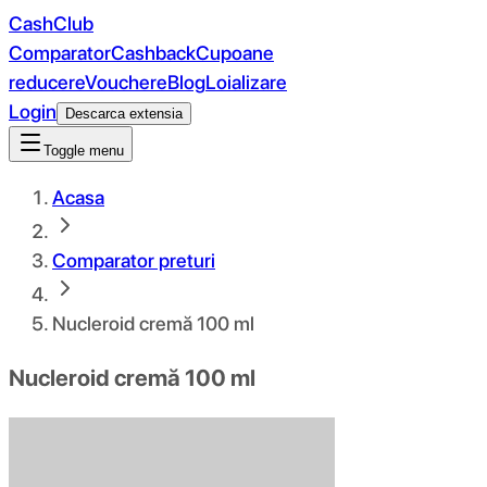
CashClub
Comparator
Cashback
Cupoane
reducere
Vouchere
Blog
Loializare
Login
Descarca extensia
Toggle menu
Acasa
Comparator preturi
Nucleroid cremă 100 ml
Nucleroid cremă 100 ml