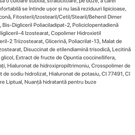
 o culoare subtilă, strălucitoare, pe buze, a cărei
ortabilă se întinde ușor și nu lasă reziduuri lipicioase,
onă, Fitosteril/Izostearil/Cetil/Stearil/Behenil Dimer
 Bis-Digliceril Poliaciladipat-2, Policiclopentadienă
ligliceril-4 Izostearat, Copolimer Hidroxietil
il-2 Triizostearat, Glicerină, Poliacrilat-13, Malat de
iizostearat, Disuccinat de etilendiamină trisodică, Lecitină
 glicol, Extract de fructe de Opuntia coccinellifera,
zați, Hialuronat de hidroxipropiltrimoniu, Crosspolimer de
t de sodiu hidrolizat, Hialuronat de potasiu, CI 77491, CI
e Liptual, Nuanță hidratantă pentru buze