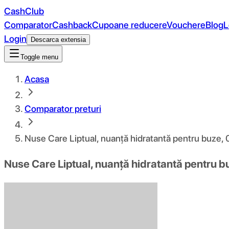
CashClub
Comparator
Cashback
Cupoane reducere
Vouchere
Blog
L
Login
Descarca extensia
Toggle menu
Acasa
Comparator preturi
Nuse Care Liptual, nuanță hidratantă pentru buze, 
Nuse Care Liptual, nuanță hidratantă pentru b