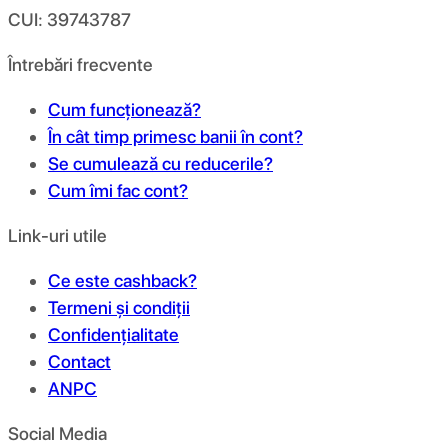
CUI: 39743787
Întrebări frecvente
Cum funcționează?
În cât timp primesc banii în cont?
Se cumulează cu reducerile?
Cum îmi fac cont?
Link-uri utile
Ce este cashback?
Termeni și condiții
Confidențialitate
Contact
ANPC
Social Media