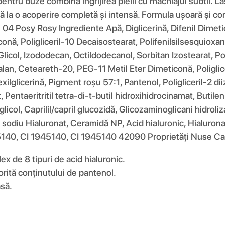
ru buze combină îngrijirea pielii cu machiajul subtil. Lasă
ă la o acoperire completă și intensă. Formula ușoară și conf
: 04 Posy Rosy Ingrediente Apă, Diglicerină, Difenil Dimetic
nă, Poligliceril-10 Decaisostearat, Polifenilsilsesquioxan,
 Glicol, Izododecan, Octildodecanol, Sorbitan Izostearat, Po
alan, Ceteareth-20, PEG-11 Metil Eter Dimeticonă, Poliglicer
hexilglicerină, Pigment roșu 57:1, Pantenol, Poligliceril-2 d
, Pentaeritritil tetra-di-t-butil hidroxihidrocinamat, Butilen
licol, Caprilil/capril glucozidă, Glicozaminoglicani hidroli
de sodiu Hialuronat, Ceramidă NP, Acid hialuronic, Hialurona
5140, CI 1945140, CI 1945140 42090 Proprietăți Nuse Car
x de 8 tipuri de acid hialuronic.
orită conținutului de pantenol.
asă.