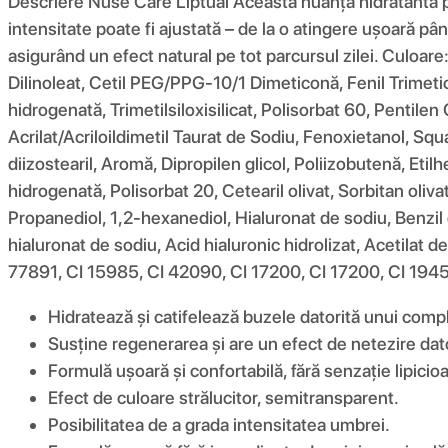
Descriere Nuse Care Liptual Această nuanță hidratantă pent
intensitate poate fi ajustată – de la o atingere ușoară pân
asigurând un efect natural pe tot parcursul zilei. Culoare
Dilinoleat, Cetil PEG/PPG-10/1 Dimeticonă, Fenil Trimetico
hidrogenată, Trimetilsiloxisilicat, Polisorbat 60, Pentilen
Acrilat/Acriloildimetil Taurat de Sodiu, Fenoxietanol, Squ
diizostearil, Aromă, Dipropilen glicol, Poliizobutenă, Etil
hidrogenată, Polisorbat 20, Cetearil olivat, Sorbitan olivat
Propanediol, 1,2-hexanediol, Hialuronat de sodiu, Benzil g
hialuronat de sodiu, Acid hialuronic hidrolizat, Acetilat 
77891, CI 15985, CI 42090, CI 17200, CI 17200, CI 194
Hidratează și catifelează buzele datorită unui comple
Susține regenerarea și are un efect de netezire dat
Formulă ușoară și confortabilă, fără senzație lipicio
Efect de culoare strălucitor, semitransparent.
Posibilitatea de a grada intensitatea umbrei.