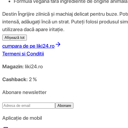
Formulă vegană fără ingrediente de origine animală
Destin Îngrijire zilnică și machiaj delicat pentru buze. Pot
intensă, adăugați încă un strat. Puteți folosi produsul si
utilizarea dacă apare iritație.
Afișează tot
cumpara de pe
liki24.ro
Termeni si Conditii
Magazin:
liki24.ro
Cashback:
2 %
Abonare newsletter
Abonare
Aplicație de mobil