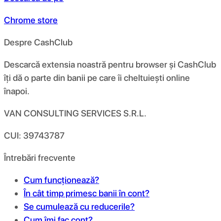
Chrome store
Despre CashClub
Descarcă extensia noastră pentru browser și CashClub
îți dă o parte din banii pe care îi cheltuiești online
înapoi.
VAN CONSULTING SERVICES S.R.L.
CUI: 39743787
Întrebări frecvente
Cum funcționează?
În cât timp primesc banii în cont?
Se cumulează cu reducerile?
Cum îmi fac cont?