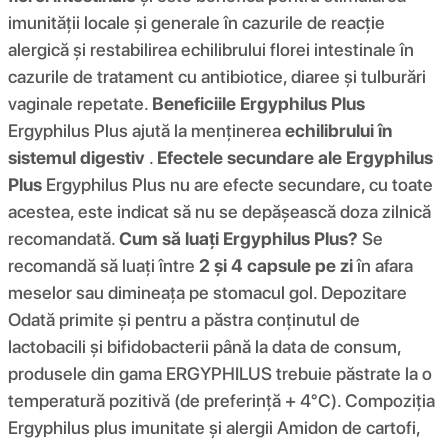
imunității locale și generale în cazurile de reacție
alergică și restabilirea echilibrului florei intestinale în
cazurile de tratament cu antibiotice, diaree și tulburări
vaginale repetate.
Beneficiile Ergyphilus Plus
Ergyphilus Plus ajută la menținerea
echilibrului în
sistemul digestiv
.
Efectele secundare ale Ergyphilus
Plus
Ergyphilus Plus nu are efecte secundare, cu toate
acestea, este indicat să nu se depășească doza zilnică
recomandată.
Cum să luați Ergyphilus Plus?
Se
recomandă să luați între
2 și 4 capsule pe zi
în afara
meselor sau dimineața pe stomacul gol. Depozitare
Odată primite și pentru a păstra conținutul de
lactobacili și bifidobacterii până la data de consum,
produsele din gama ERGYPHILUS trebuie păstrate la o
temperatură pozitivă (de preferință + 4°C). Compoziția
Ergyphilus plus imunitate și alergii Amidon de cartofi,