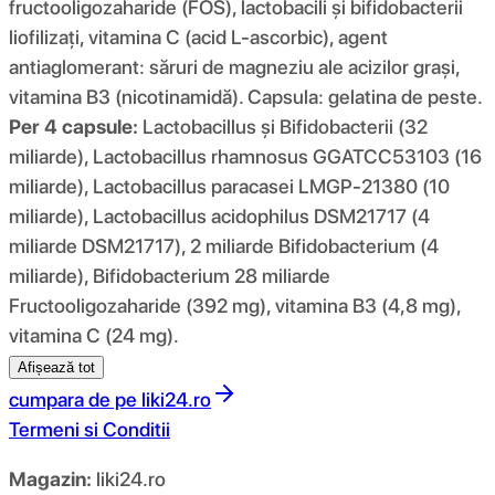
fructooligozaharide (FOS), lactobacili și bifidobacterii
liofilizați, vitamina C (acid L-ascorbic), agent
antiaglomerant: săruri de magneziu ale acizilor grași,
vitamina B3 (nicotinamidă). Capsula: gelatina de peste.
Per 4 capsule:
Lactobacillus și Bifidobacterii (32
miliarde), Lactobacillus rhamnosus GGATCC53103 (16
miliarde), Lactobacillus paracasei LMGP-21380 (10
miliarde), Lactobacillus acidophilus DSM21717 (4
miliarde DSM21717), 2 miliarde Bifidobacterium (4
miliarde), Bifidobacterium 28 miliarde
Fructooligozaharide (392 mg), vitamina B3 (4,8 mg),
vitamina C (24 mg).
Afișează tot
cumpara de pe
liki24.ro
Termeni si Conditii
Magazin:
liki24.ro