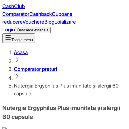
CashClub
Comparator
Cashback
Cupoane
reducere
Vouchere
Blog
Loializare
Login
Descarca extensia
Toggle menu
Acasa
Comparator preturi
Nutergia Ergyphilus Plus imunitate și alergii 60
capsule
Nutergia Ergyphilus Plus imunitate și alergii
60 capsule